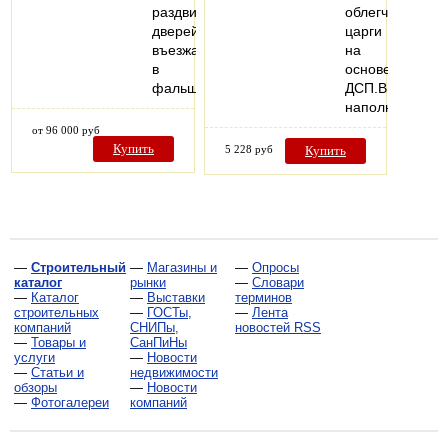
раздвижных
облегченные
дверей,
царги
въезжающих
на
в
основе
фальшстену..
ДСП.Внутренн
наполнением
от 96 000 руб
Купить
5 228 руб
Купить
—
Строительный
—
Магазины и
—
Опросы
каталог
рынки
—
Словари
—
Каталог
—
Выставки
терминов
строительных
—
ГОСТы,
—
Лента
компаний
СНИПы,
новостей RSS
—
Товары и
СанПиНы
услуги
—
Новости
—
Статьи и
недвижимости
обзоры
—
Новости
—
Фотогалереи
компаний