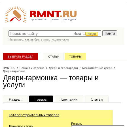
строительство
ремонт
дом и дача
Искать
везде
Например,
как выбрать пластиковое окно
ВЫБРАТЬ РАЗДЕЛ
СТАТЬИ
ТОВАРЫ
КАТАЛОГ КОМПАНИЙ
RMNT.RU
/
Ремонт и отделка
/
Двери и перегородки
/
Межкомнатные двери
/
Двери-гармошка
Двери-гармошка — товары и
услуги
Раздел
Товары
Компании
Статьи
Каталог строительных товаров
Регион:
Ключевое слово: