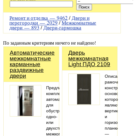
Ремонт и отделка —
9462
/
Двери и
перегородки —
2029
/
Межкомнатные
двери —
893
/
Двери-гармошка
По заданным критериям ничего не найдено!
Автоматические
Дверь
межкомнатные
межкомнатная
карманные
Light ПДО 2109
раздвижные
двери
Описание:Поло
рамочной
Предлагаем
конструкции,
комплекты
основой
автоматики
которой
для
являются
обустройства
вертикальная
одно-
и
или
горизонтальна
двухстворчатых
планки
межкомнатных
—