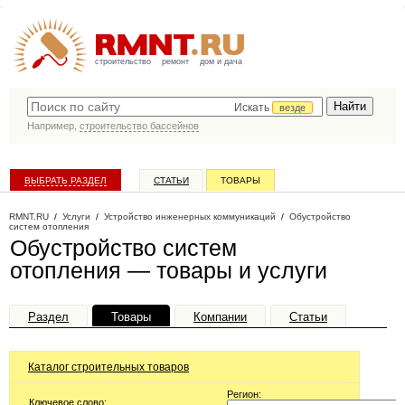
строительство
ремонт
дом и дача
Искать
везде
Например,
строительство бассейнов
ВЫБРАТЬ РАЗДЕЛ
СТАТЬИ
ТОВАРЫ
КАТАЛОГ КОМПАНИЙ
RMNT.RU
/
Услуги
/
Устройство инженерных коммуникаций
/
Обустройство
систем отопления
Обустройство систем
отопления — товары и услуги
Раздел
Товары
Компании
Статьи
Каталог строительных товаров
Регион:
Ключевое слово: