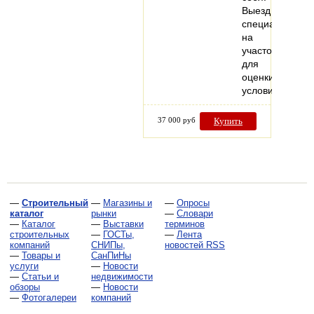
Выезд
специалиста
на
участок
для
оценки
условий…
37 000 руб
Купить
—
Строительный
—
Магазины и
—
Опросы
каталог
рынки
—
Словари
—
Каталог
—
Выставки
терминов
строительных
—
ГОСТы,
—
Лента
компаний
СНИПы,
новостей RSS
—
Товары и
СанПиНы
услуги
—
Новости
—
Статьи и
недвижимости
обзоры
—
Новости
—
Фотогалереи
компаний