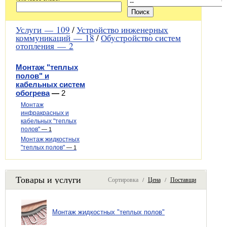
Услуги —
109
/
Устройство инженерных
коммуникаций —
18
/
Обустройство систем
отопления —
2
Монтаж "теплых
полов" и
кабельных систем
обогрева
—
2
Монтаж
инфракрасных и
кабельных "теплых
полов"
—
1
Монтаж жидкостных
"теплых полов"
—
1
Товары и услуги
Сортировка /
Цена
/
Поставщик
Монтаж жидкостных "теплых полов"