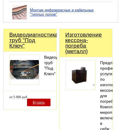
Монтаж инфракрасных и кабельных
"теплых полов"
Видеодиагностика
Изготовление
труб "Под
кессона-
Ключ"
погреба
(металл)
Видеодиагностика
труб
Предлагаем
"Под
профессионал
Ключ"
услуги
по
изготовлению
кессона
для
от 5 000 руб
погреба.
Купить
Комплекс
мероприятий
включает
в
себя: