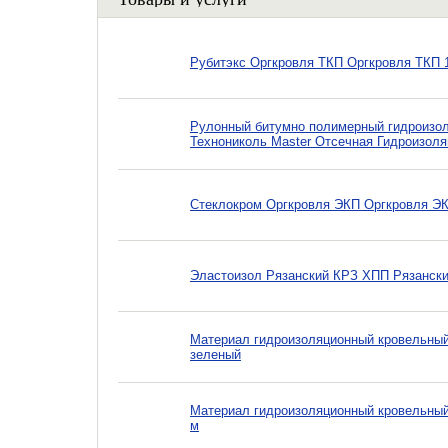
Рубитэкс Оргкровля ТКП Оргкровля ТКП 1*
Рулонный битумно полимерный гидроизол
Технониколь Master Отсечная Гидроизоля
Стеклокром Оргкровля ЭКП Оргкровля ЭКП 
Эластоизол Рязанский КРЗ ХПП Рязанск
Материал гидроизоляционный кровельный
зеленый
Материал гидроизоляционный кровельный
м