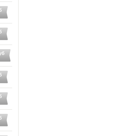
б
б
уб
б
б
б