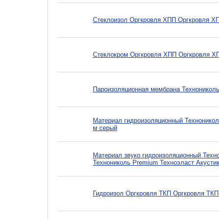
Стеклоизол Оргкровля ХПП Оргкровля ХПП
Стеклокром Оргкровля ХПП Оргкровля ХП
Пароизоляционная мембрана Технониколь
Материал гидроизоляционный Техноникол
м серый
Материал звуко гидроизоляционный Техн
Технониколь Premium Техноэласт Акустик
Гидроизол Оргкровля ТКП Оргкровля ТКП 1