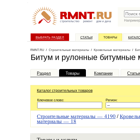
Наприме
строительство
ремонт
дом и дача
ВЫБРАТЬ РАЗДЕЛ
СТАТЬИ
ТОВАРЫ
КАТАЛ
RMNT.RU
/
Строительные материалы
/
Кровельные материалы
/
Би
Битум и рулонные битумные 
Раздел
Товары
Компании
Стать
Каталог строительных товаров
Ключевое слово:
Регион:
Строительные материалы —
4190
/
Кровель
материалы —
18
Товары и услуги