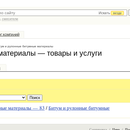
Искать
везде
р,
смесители
ОГ КОМПАНИЙ
тум и рулонные битумные материалы
материалы — товары и услуги
и
ные материалы —
83
/
Битум и рулонные битумные
Сортировка /
Цена
/
По