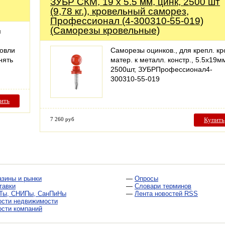
ЗУБР СКМ, 19 х 5.5 мм, цинк, 2500 шт
(9,78 кг.), кровельный саморез,
Профессионал (4-300310-55-019)
(Саморезы кровельные)
м
ровли
Саморезы оцинков., для крепл. кр
нять
матер. к металл. констр., 5.5x19м
2500шт, ЗУБРПрофессионал4-
300310-55-019
ить
7 260 руб
Купить
азины и рынки
—
Опросы
тавки
—
Словари терминов
Ты, СНИПы, СанПиНы
—
Лента новостей RSS
ости недвижимости
ости компаний