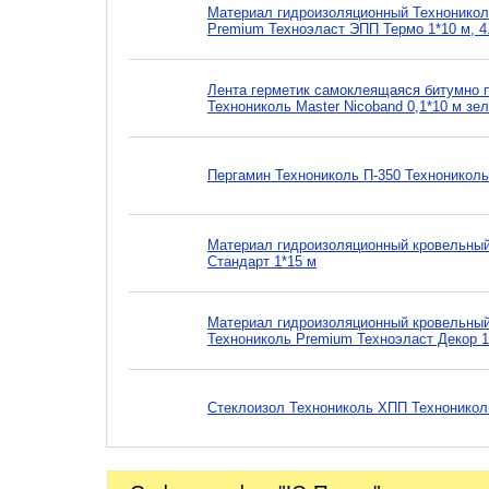
Материал гидроизоляционный Техноникол
Premium Техноэласт ЭПП Термо 1*10 м, 4.
Лента герметик самоклеящаяся битумно 
Технониколь Master Nicoband 0,1*10 м зе
Пергамин Технониколь П-350 Технониколь
Материал гидроизоляционный кровельны
Стандарт 1*15 м
Материал гидроизоляционный кровельный
Технониколь Premium Техноэласт Декор 1
Стеклоизол Технониколь ХПП Технониколь 