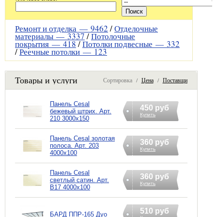
Ремонт и отделка —
9462
/
Отделочные
материалы —
3337
/
Потолочные
покрытия —
418
/
Потолки подвесные —
332
/
Реечные потолки —
123
Товары и услуги
Сортировка /
Цена
/
Поставщик
Панель Cesal
450 руб
бежевый штрих. Арт.
Купить
210 3000х150
Панель Cesal золотая
360 руб
полоса. Арт. 203
Купить
4000х100
Панель Cesal
360 руб
светлый сатин. Арт.
Купить
В17 4000х100
510 руб
БАРД ППР-165 Дуо