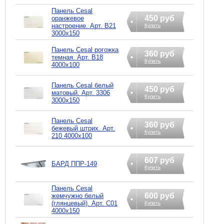
Панель Cesal
450 руб
оранжевое
настроение. Арт. В21
Купить
3000х150
Панель Cesal рогожка
360 руб
темная. Арт. В18
Купить
4000х100
Панель Cesal белый
450 руб
матовый. Арт. 3306
Купить
3000х150
Панель Cesal
360 руб
бежевый штрих. Арт.
Купить
210 4000х100
607 руб
БАРД ППР-149
Купить
Панель Cesal
600 руб
жемчужно белый
(глянцевый). Арт. С01
Купить
4000х150