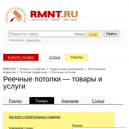
строительство
ремонт
дом и дача
Искать
везде
Например,
триммеры
ВЫБРАТЬ РАЗДЕЛ
СТАТЬИ
ТОВАРЫ
КАТАЛОГ КОМПАНИЙ
RMNT.RU
/
Ремонт и отделка
/
Отделочные материалы
/
Потолочные
покрытия
/
Потолки подвесные
/
Реечные потолки
Реечные потолки — товары и
услуги
Раздел
Товары
Компании
Статьи
Каталог строительных товаров
Регион:
Ключевое слово: