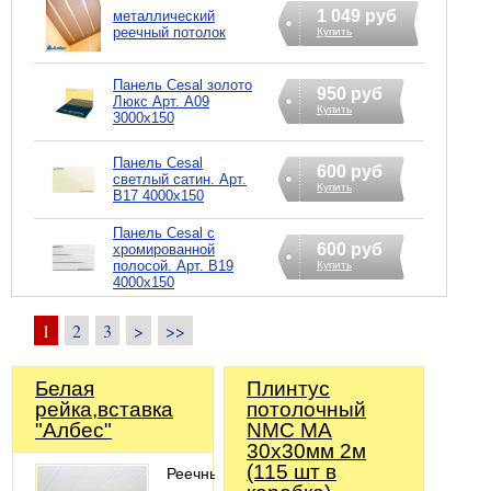
1 049 руб
металлический
реечный потолок
Купить
Панель Cesal золото
950 руб
Люкс Арт. А09
Купить
3000х150
Панель Cesal
600 руб
светлый сатин. Арт.
Купить
В17 4000х150
Панель Cesal с
600 руб
хромированной
полосой. Арт. В19
Купить
4000х150
1
2
3
>
>>
Белая
Плинтус
рейка,вставка
потолочный
"Албес"
NMC МА
30х30мм 2м
(115 шт в
Реечный