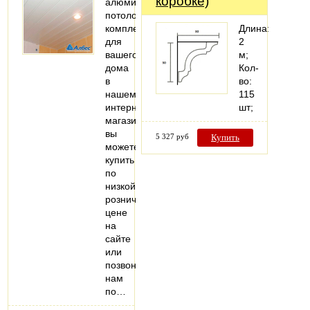
коробке)
алюминиевый
потолок
комплект
Длина:
для
2
вашего
м;
дома
Кол-
в
во:
нашем
115
интернет-
шт;
магазине
вы
5 327 руб
Купить
можете
купить
по
низкой
розничной
цене
на
сайте
или
позвонить
нам
по…