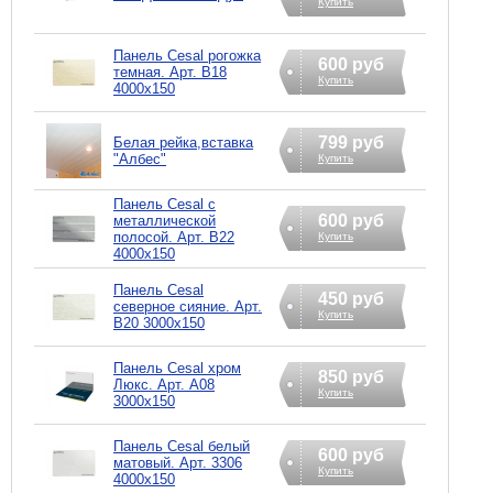
Купить
Панель Cesal рогожка
600 руб
темная. Арт. В18
Купить
4000х150
799 руб
Белая рейка,вставка
"Албес"
Купить
Панель Cesal с
600 руб
металлической
полосой. Арт. В22
Купить
4000х150
Панель Cesal
450 руб
северное сияние. Арт.
Купить
В20 3000х150
Панель Cesal хром
850 руб
Люкс. Арт. А08
Купить
3000х150
Панель Cesal белый
600 руб
матовый. Арт. 3306
Купить
4000х150