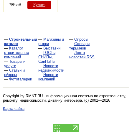
799 руб
Купить
—
Строительный
—
Магазины и
—
Опросы
каталог
рынки
—
Словари
—
Каталог
—
Выставки
терминов
строительных
—
ГОСТы,
—
Лента
компаний
СНИПы,
новостей RSS
—
Товары и
СанПиНы
услуги
—
Новости
—
Статьи и
недвижимости
обзоры
—
Новости
—
Фотогалереи
компаний
Copyright by RMNT.RU - информационная система по
строительству,
ремонту, недвижимости, дизайну интерьера
. (c) 2002—2026
Карта сайта