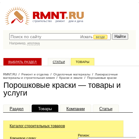
строительство
ремонт
дом и дача
Искать
везде
Например,
ипотека
ВЫБРАТЬ РАЗДЕЛ
СТАТЬИ
ТОВАРЫ
КАТАЛОГ КОМПАНИЙ
RMNT.RU
/
Ремонт и отделка
/
Отделочные материалы
/
Лакокрасочные
материалы и строительная химия
/
Краски и эмали
/
Порошковые краски
Порошковые краски — товары и
услуги
Раздел
Товары
Компании
Статьи
Каталог строительных товаров
Регион:
Ключевое слово: