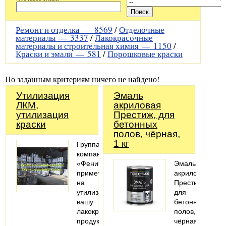
Ремонт и отделка —
8569
/
Отделочные
материалы —
3337
/
Лакокрасочные
материалы и строительная химия —
1150
/
Краски и эмали —
581
/
Порошковые краски
По заданным критериям ничего не найдено!
Утилизация
Эмаль
ЛКМ,
акриловая
утилизация
Престиж, для
краски
бетонных
полов, чёрная,
1 кг
Группа
компаний
«Феникс»
Эмаль
примет
акриловая
на
Престиж,
утилизацию
для
вашу
бетонных
лакокрасочную
полов,
продукцию.
чёрная,