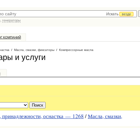
Искать
везде
р,
генераторы
ОГ КОМПАНИЙ
настка
/
Масла, смазки, фиксаторы
/
Компрессорные масла
ры и услуги
и
, принадлежности, оснастка —
1268
/
Масла, смазки,