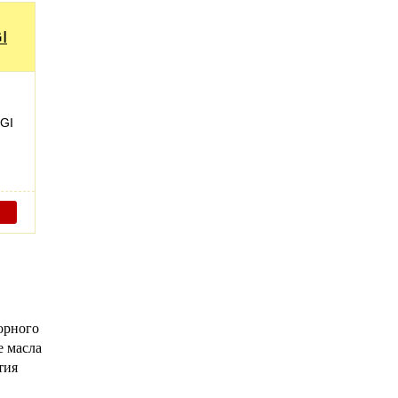
I
LGI
орного
е масла
тия