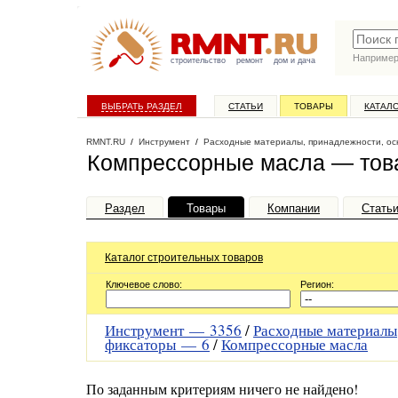
Наприме
строительство
ремонт
дом и дача
ВЫБРАТЬ РАЗДЕЛ
СТАТЬИ
ТОВАРЫ
КАТАЛ
RMNT.RU
/
Инструмент
/
Расходные материалы, принадлежности, ос
Компрессорные масла — това
Раздел
Товары
Компании
Стать
Каталог строительных товаров
Ключевое слово:
Регион:
Инструмент —
3356
/
Расходные материалы
фиксаторы —
6
/
Компрессорные масла
По заданным критериям ничего не найдено!