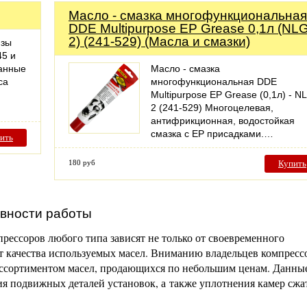
Масло - смазка многофункциональная
DDE Multipurpose ЕР Grease 0,1л (NLG
2) (241-529) (Масла и смазки)
изы
45 и
ванные
Масло - смазка
са
многофункциональная DDE
Multipurpose ЕР Grease (0,1л) - N
2 (241-529) Многоцелевая,
антифрикционная, водостойкая
смазка с ЕР присадками.…
ить
180 руб
Купить
вности работы
рессоров любого типа зависят не только от своевременного
от качества используемых масел. Вниманию владельцев компресс
ассортиментом масел, продающихся по небольшим ценам. Данны
ия подвижных деталей установок, а также уплотнения камер сжа