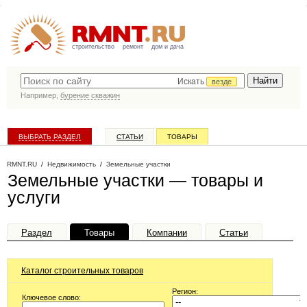
строительство
ремонт
дом и дача
Искать
везде
Например,
бурение скважин
ВЫБРАТЬ РАЗДЕЛ
СТАТЬИ
ТОВАРЫ
КАТАЛОГ КОМПАНИЙ
RMNT.RU
/
Недвижимость
/
Земельные участки
Земельные участки — товары и
услуги
Раздел
Товары
Компании
Статьи
Каталог строительных товаров
Регион:
Ключевое слово: