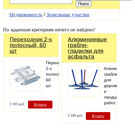
Недвижимость
/
Земельные участки
По заданным критериям ничего не найдено!
Переходник 2-х
Алюминиевые
полосный, 60
грабли-
шт
гладилки для
асфальта
Переходник
2-х
Алюминиевые
полосный,
грабли
60
для
шт
дорожных
и
ландшафтных
работ.
2 105 руб
Купить
5 500 руб
Купить