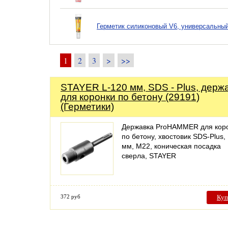
Герметик силиконовый V6, универсальный
1
2
3
>
>>
STAYER L-120 мм, SDS - Plus, держ
для коронки по бетону (29191)
(Герметики)
Державка ProHAMMER для кор
по бетону, хвостовик SDS-Plus,
мм, M22, коническая посадка
сверла, STAYER
372 руб
Куп