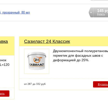
145 р
, прозрачный, 80 мл
Купить
авка
Сазиласт 24 Классик
Двухкомпонентный полиуретанов
герметик для фасадных швов с
онок
деформацией до 25%.
 L=120
от 287 до 332 руб
Купить
ить