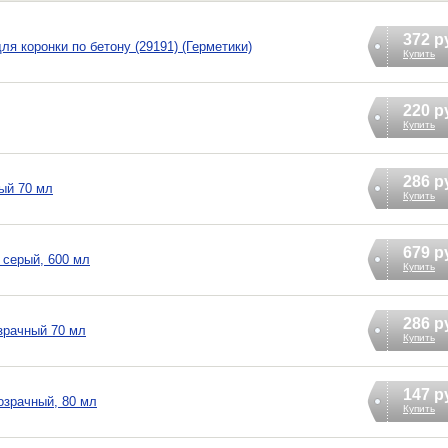
372 р
ля коронки по бетону (29191) (Герметики)
Купить
220 р
Купить
286 р
ый 70 мл
Купить
679 р
 серый, 600 мл
Купить
286 р
зрачный 70 мл
Купить
147 р
озрачный, 80 мл
Купить