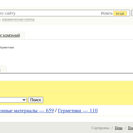
Искать
везде
р,
керамическая плитка
ОГ КОМПАНИЙ
Герметики
и
онные материалы —
659
/
Герметики —
110
Сортировка /
Цена
/
По