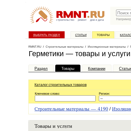
Наприме
строительство
ремонт
дом и дача
ВЫБРАТЬ РАЗДЕЛ
СТАТЬИ
ТОВАРЫ
КАТАЛ
RMNT.RU
/
Строительные материалы
/
Изоляционные материалы
/
Герметики — товары и услуги
Раздел
Товары
Компании
Стать
Каталог строительных товаров
Ключевое слово:
Регион:
Строительные материалы —
4190
/
Изоляци
Товары и услуги