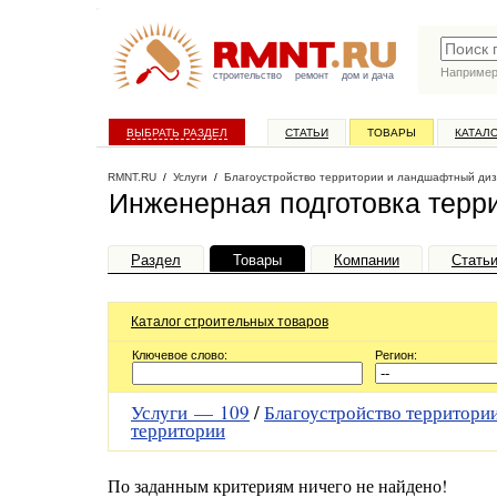
Наприме
строительство
ремонт
дом и дача
ВЫБРАТЬ РАЗДЕЛ
СТАТЬИ
ТОВАРЫ
КАТАЛ
RMNT.RU
/
Услуги
/
Благоустройство территории и ландшафтный ди
Инженерная подготовка терр
Раздел
Товары
Компании
Стать
Каталог строительных товаров
Ключевое слово:
Регион:
Услуги —
109
/
Благоустройство территор
территории
По заданным критериям ничего не найдено!