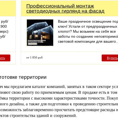
Профессиональный монтаж
светодиодных гирлянд на фасад
 руб/
Ваше праздничное освещение по
1900
ключ! Устали от предпраздничных
верс)
хлопот? Мы возьмем на себя все
уб/
заботы по созданию неповторимо
световой композиции для вашего
ить
от 1 850 руб
Купить
готовке территории
ч мы предлагаем каталог компаний, занятых в таком секторе усл
няют свою работу по приемлемым ценам. В продаже есть в том
ъёмка территории с высокими характеристиками точности. Поку
тного дизайна, а также для подготовки к проведению строительн
возможность заблаговременно просчитать предстоящие расходы 
ктов строительства зданий и сооружений.