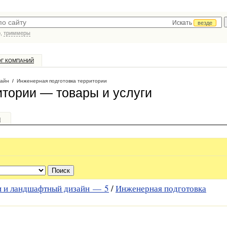
Искать
везде
р,
триммеры
ОГ КОМПАНИЙ
зайн
/
Инженерная подготовка территории
итории — товары и услуги
и
ии и ландшафтный дизайн —
5
/
Инженерная подготовка