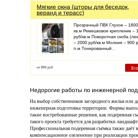
Мягкие окна (шторы для беседок,
веранд и терасс)
Прозрачный ПВХ Глухое – 1800
кв.м Ремешковое крепление – 
руб/кв.м Поворотная скоба (лю
– 2000 руб/кв.м Молния – 900 р
п.м Тонированный…
от 800 руб
Куп
Недорогие работы по инженерной под
На выбор собственников загородного жилья или да
инженерная подготовка территории. Фирмы выпол
такие востребованные решения, как подеревная с
такого проекта требуется для разработки ландшаф
Профессиональная подеревная съёмка также даёт 
компенсационное озеленение при реализации прое