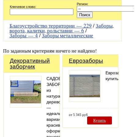
Регион:
Ключевое слово:
Благоустройство территории —
229
/
Заборы,
ворота, калитки, рольставни —
6
/
Заборы —
4
/
Заборы металлические
По заданным критериям ничего не найдено!
Декоративный
Еврозаборы
заборчик
Еврозабор
САДОВЫЙ
купить
ЗАБОРЧИК
из
натурального
дерево
—
идеальный
от 5 345 руб
вариант
Купить
красивого
оформления
вашего