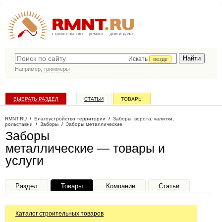
строительство
ремонт
дом и дача
Искать
везде
Например,
триммеры
ВЫБРАТЬ РАЗДЕЛ
СТАТЬИ
ТОВАРЫ
КАТАЛОГ КОМПАНИЙ
RMNT.RU
/
Благоустройство территории
/
Заборы, ворота, калитки,
рольставни
/
Заборы
/
Заборы металлические
Заборы
металлические — товары и
услуги
Раздел
Товары
Компании
Статьи
Каталог строительных товаров