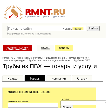
строительство
ремонт
дом и дача
Искать
везде
Например,
потолок из гипсокартона
ВЫБРАТЬ РАЗДЕЛ
СТАТЬИ
ТОВАРЫ
КАТАЛОГ КОМПАНИЙ
RMNT.RU
/
Инженерные системы
/
Водоснабжение
/
Трубы, фитинги и
запорная арматура
/
Трубы для тепло- и водоснабжения
/
Трубы из ПВХ
Трубы из ПВХ — товары и услуги
Раздел
Товары
Компании
Статьи
Каталог строительных товаров
Регион:
Ключевое слово: