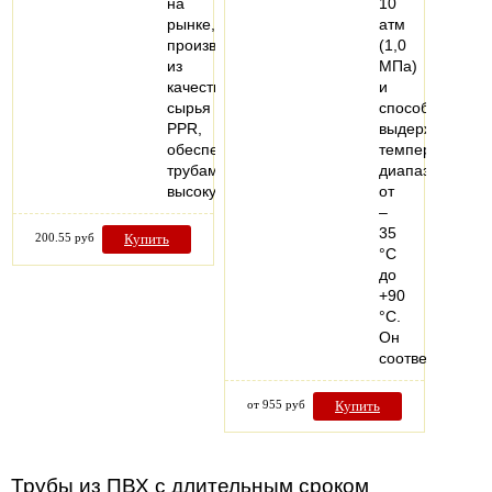
на
10
рынке,
атм
производимый
(1,0
из
МПа)
качественного
и
сырья
способен
PPR,
выдерживать
обеспечивающего
температурный
трубам
диапазон
высокую…
от
–
35
200.55 руб
Купить
°С
до
+90
°С.
Он
соответствует
от 955 руб
Купить
Трубы из ПВХ с длительным сроком