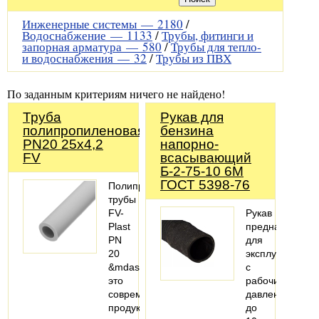
Инженерные системы —
2180
/
Водоснабжение —
1133
/
Трубы, фитинги и
запорная арматура —
580
/
Трубы для тепло-
и водоснабжения —
32
/
Трубы из ПВХ
По заданным критериям ничего не найдено!
Труба
Рукав для
полипропиленовая
бензина
PN20 25x4,2
напорно-
FV
всасывающий
Б-2-75-10 6М
ГОСТ 5398-76
Полипропиленовые
трубы
FV-
Рукав
Plast
предназначен
PN
для
20
эксплуатации
&mdash;
с
это
рабочим
современный
давлением
продукт
до