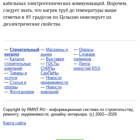
кабельных электротехнических коммуникаций. Впрочем,
следует знать, что нагрев труб до температуры выше
отметки в 85 градусов по Цельсию нивелирует их
диэлектрические свойства.
—
Строительный
—
Магазины и
—
Опросы
каталог
рынки
—
Словари
—
Каталог
—
Выставки
терминов
строительных
—
ГОСТы,
—
Лента
компаний
СНИПы,
новостей RSS
—
Товары и
СанПиНы
услуги
—
Новости
—
Статьи и
недвижимости
обзоры
—
Новости
—
Фотогалереи
компаний
Copyright by RMNT.RU - информационная система по
строительству,
ремонту, недвижимости, дизайну интерьера
. (c) 2002—2026
Карта сайта