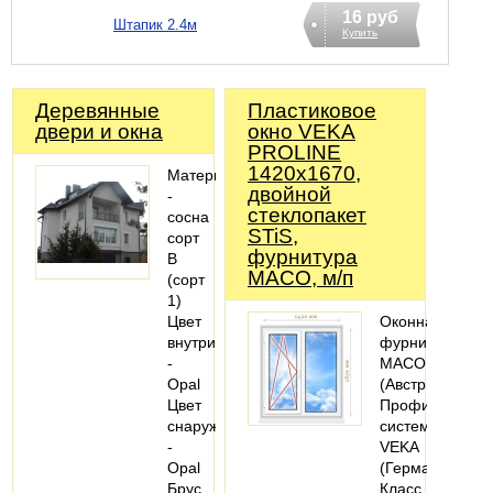
16 руб
Штапик 2.4м
Купить
Деревянные
Пластиковое
двери и окна
окно VEKA
PROLINE
1420х1670,
Материал
двойной
-
стеклопакет
сосна
STiS,
сорт
фурнитура
В
MACO, м/п
(сорт
1)
Цвет
Оконная
внутри
фурнитура
-
MACO
Opal
(Австрия).
Цвет
Профильная
снаружи
система:
-
VEKA
Opal
(Германия).
Брус
Класс