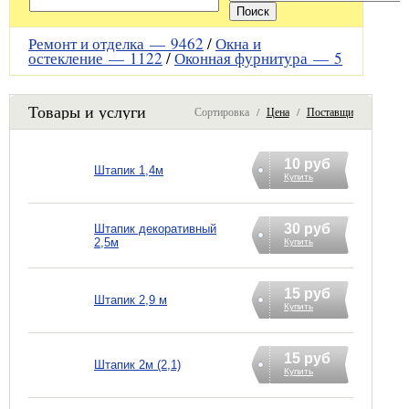
Ремонт и отделка —
9462
/
Окна и
остекление —
1122
/
Оконная фурнитура —
5
Товары и услуги
Сортировка /
Цена
/
Поставщик
10 руб
Штапик 1,4м
Купить
30 руб
Штапик декоративный
2,5м
Купить
15 руб
Штапик 2,9 м
Купить
15 руб
Штапик 2м (2,1)
Купить