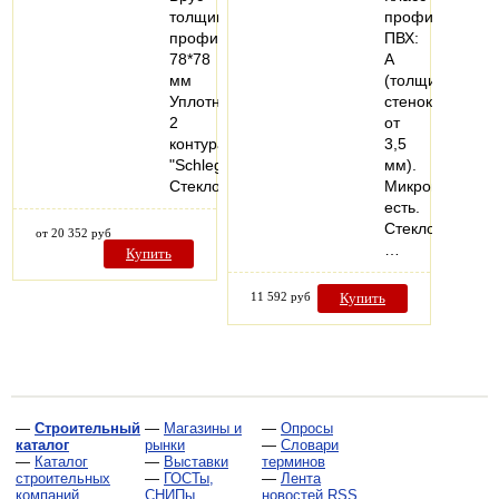
толщиной
профиля
профиля
ПВХ:
78*78
А
мм
(толщина
Уплотнитель
стенок
2
от
контура
3,5
"Schlegel"
мм).
Стеклопакет…
Микропроветри
есть.
Стеклопакеты:
от 20 352 руб
…
Купить
11 592 руб
Купить
—
Строительный
—
Магазины и
—
Опросы
каталог
рынки
—
Словари
—
Каталог
—
Выставки
терминов
строительных
—
ГОСТы,
—
Лента
компаний
СНИПы,
новостей RSS