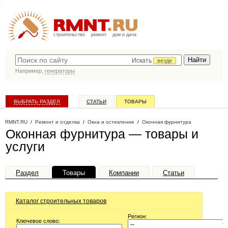
строительство
ремонт
дом и дача
Искать
везде
Например,
генераторы
ВЫБРАТЬ РАЗДЕЛ
СТАТЬИ
ТОВАРЫ
КАТАЛОГ КОМПАНИЙ
RMNT.RU
/
Ремонт и отделка
/
Окна и остекление
/
Оконная фурнитура
Оконная фурнитура — товары и
услуги
Раздел
Товары
Компании
Статьи
Каталог строительных товаров
Регион:
Ключевое слово: