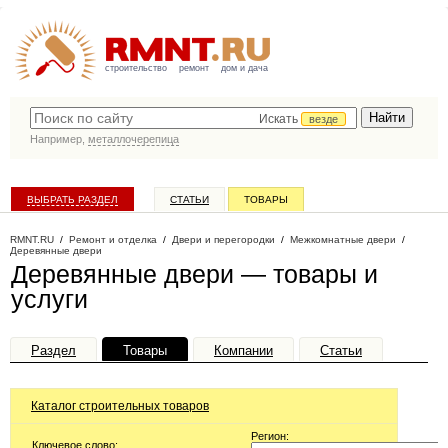
строительство
ремонт
дом и дача
Искать
везде
Например,
металлочерепица
ВЫБРАТЬ РАЗДЕЛ
СТАТЬИ
ТОВАРЫ
КАТАЛОГ КОМПАНИЙ
RMNT.RU
/
Ремонт и отделка
/
Двери и перегородки
/
Межкомнатные двери
/
Деревянные двери
Деревянные двери — товары и
услуги
Раздел
Товары
Компании
Статьи
Каталог строительных товаров
Регион:
Ключевое слово: