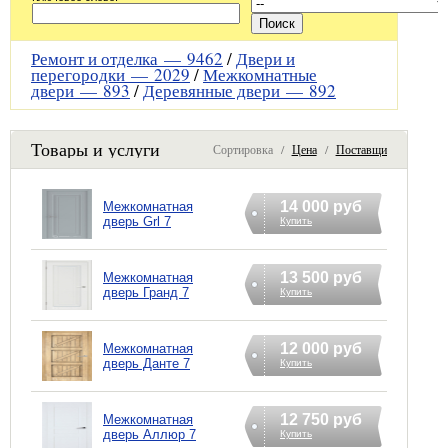
Ремонт и отделка —
9462
/
Двери и
перегородки —
2029
/
Межкомнатные
двери —
893
/
Деревянные двери —
892
Товары и услуги
Сортировка /
Цена
/
Поставщик
14 000 руб
Межкомнатная
дверь Grl 7
Купить
13 500 руб
Межкомнатная
дверь Гранд 7
Купить
12 000 руб
Межкомнатная
дверь Данте 7
Купить
12 750 руб
Межкомнатная
дверь Аллюр 7
Купить