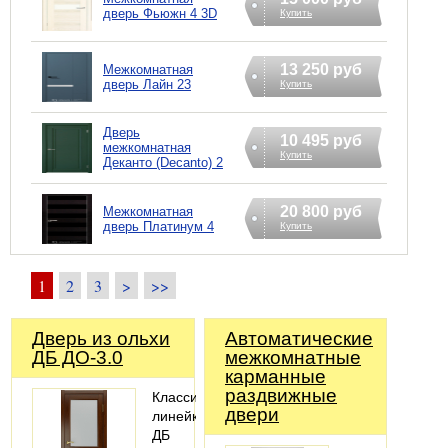
дверь Фьюжн 4 3D
Купить
13 250 руб
Межкомнатная
дверь Лайн 23
Купить
Дверь
10 495 руб
межкомнатная
Купить
Деканто (Decanto) 2
20 800 руб
Межкомнатная
дверь Платинум 4
Купить
1
2
3
>
>>
Дверь из ольхи
Автоматические
ДБ ДО-3.0
межкомнатные
карманные
раздвижные
Классическая
двери
линейка
ДБ