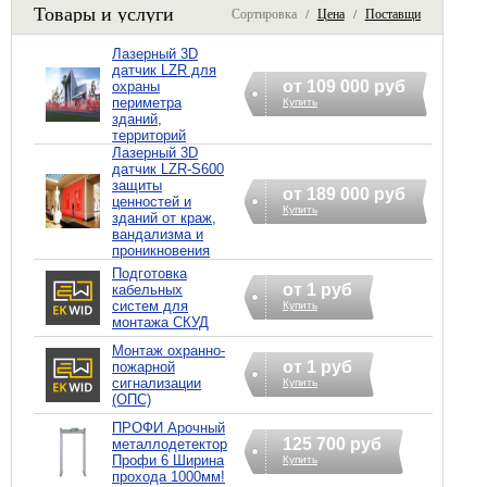
Товары и услуги
Сортировка /
Цена
/
Поставщик
Лазерный 3D
датчик LZR для
от 109 000 руб
охраны
периметра
Купить
зданий,
территорий
Лазерный 3D
датчик LZR-S600
защиты
от 189 000 руб
ценностей и
Купить
зданий от краж,
вандализма и
проникновения
Подготовка
от 1 руб
кабельных
систем для
Купить
монтажа СКУД
Монтаж охранно-
от 1 руб
пожарной
сигнализации
Купить
(ОПС)
ПРОФИ Арочный
125 700 руб
металлодетектор
Профи 6 Ширина
Купить
прохода 1000мм!