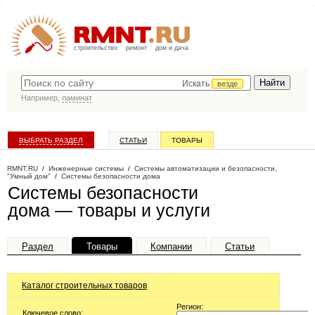
строительство
ремонт
дом и дача
Искать
везде
Например,
ламинат
ВЫБРАТЬ РАЗДЕЛ
СТАТЬИ
ТОВАРЫ
КАТАЛОГ КОМПАНИЙ
RMNT.RU
/
Инженерные системы
/
Системы автоматизации и безопасности,
"Умный дом"
/
Системы безопасности дома
Системы безопасности
дома — товары и услуги
Раздел
Товары
Компании
Статьи
Каталог строительных товаров
Регион:
Ключевое слово: