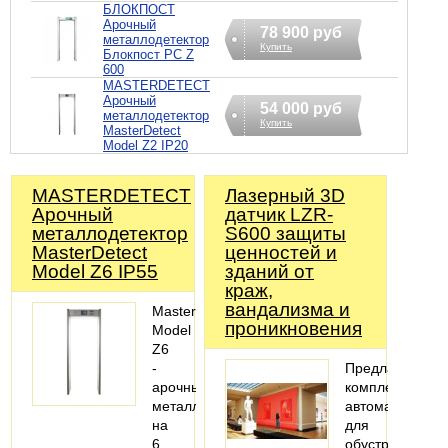
БЛОКПОСТ
Арочный
78 900 руб
металлодетектор
Купить
Блокпост PC Z
600
MASTERDETECT
Арочный
54 000 руб
металлодетектор
Купить
MasterDetect
Model Z2 IP20
MASTERDETECT
Лазерный 3D
Арочный
датчик LZR-
металлодетектор
S600 защиты
MasterDetect
ценностей и
Model Z6 IP55
зданий от
краж,
вандализма и
MasterDetect
проникновения
Model
Z6
-
Предлагаем
арочный
комплекты
металлодетектор
автоматики
на
для
6
обустройства