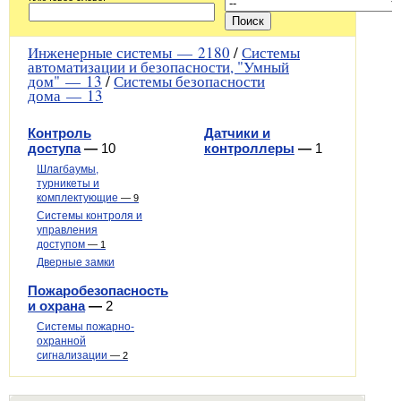
Инженерные системы —
2180
/
Системы
автоматизации и безопасности, "Умный
дом" —
13
/
Системы безопасности
дома —
13
Контроль
Датчики и
доступа
—
10
контроллеры
—
1
Шлагбаумы,
турникеты и
комплектующие
—
9
Системы контроля и
управления
доступом
—
1
Дверные замки
Пожаробезопасность
и охрана
—
2
Системы пожарно-
охранной
сигнализации
—
2