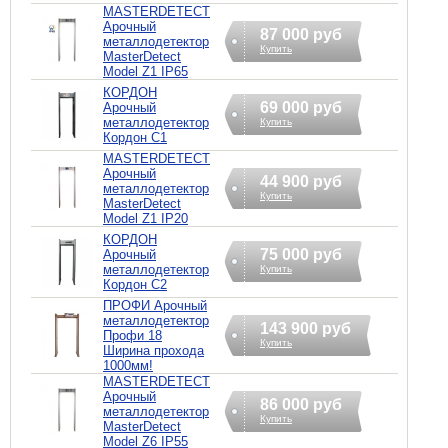
MASTERDETECT
Арочный
87 000 руб
металлодетектор
Купить
MasterDetect
Model Z1 IP65
КОРДОН
69 000 руб
Арочный
металлодетектор
Купить
Кордон С1
MASTERDETECT
Арочный
44 900 руб
металлодетектор
Купить
MasterDetect
Model Z1 IP20
КОРДОН
75 000 руб
Арочный
металлодетектор
Купить
Кордон С2
ПРОФИ Арочный
металлодетектор
143 900 руб
Профи 18
Купить
Ширина прохода
1000мм!
MASTERDETECT
Арочный
86 000 руб
металлодетектор
Купить
MasterDetect
Model Z6 IP55