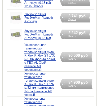
Антизвук (0.18 м3)
Купить
1200х600х50
Звукоизоляция
3 741 руб
РосЭкоМат Полиэф
Купить
Антизвук
Звукоизоляция
2 242 руб
РосЭкоМат Полиэф
Купить
Антизвук (0.18 м3)
Универсальная
техническая
теплоизоляция рулон
90 500 руб
K-Flex K Flex ST 1*30
м/6 мм фольга алюм.
Купить
с ПВХ AL Clad/
клейкое AD
серебряный
Универсальная
техническая
теплоизоляция рулон
84 900 руб
K-Flex K Flex ST 1*6
Купить
м/32 мм полимерное
IN Clad/клейкое AD
черный
Универсальная
техническая
теплоизоляция рулон