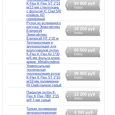
94 900 руб
K-Flex K Flex ST 1*14
м/13 мм стеклоткань
Купить
c фольгой IC Clad SR/
клейкое AD
серебряный
Рулон из вспененного
каучука Энергофлекс
36 200 руб
Energocell
Купить
Энергофлекс
Energocell HT 1*20 м
Теплоизоляция и
звукоизоляция для
65 500 руб
воздуховодов рулон
K-Flex K Flex Air 1*30
Купить
м/6 мм фольга алюм.
армир. Metal/клейкое
Универсальная
техническая
96 900 руб
теплоизоляция рулон
K-Flex K Flex ST 1*10
Купить
м/19 мм полимерное
IN Clad/гладкое серый
Покрытие рулон K-
22 200 руб
Flex K Flex ПВХ 1*25
Купить
м/0,3 мм серый
Тонкая полимерная
4 390 руб
звукоизоляционная