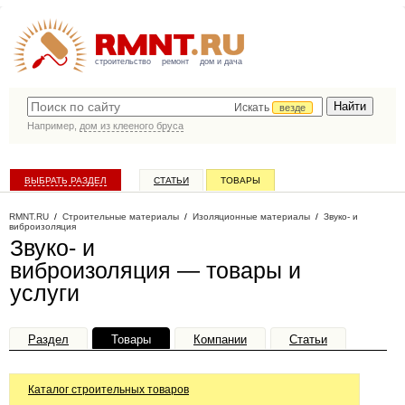
строительство
ремонт
дом и дача
Искать
везде
Например,
дом из клееного бруса
ВЫБРАТЬ РАЗДЕЛ
СТАТЬИ
ТОВАРЫ
КАТАЛОГ КОМПАНИЙ
RMNT.RU
/
Строительные материалы
/
Изоляционные материалы
/
Звуко- и
виброизоляция
Звуко- и
виброизоляция — товары и
услуги
Раздел
Товары
Компании
Статьи
Каталог строительных товаров