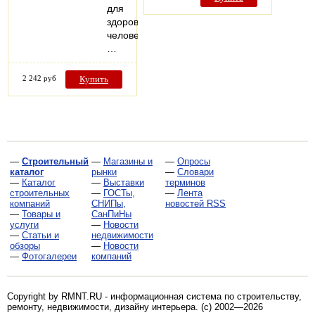
для
здоровья
человека.
…
2 242 руб
Купить
—
Строительный
—
Магазины и
—
Опросы
каталог
рынки
—
Словари
—
Каталог
—
Выставки
терминов
строительных
—
ГОСТы,
—
Лента
компаний
СНИПы,
новостей RSS
—
Товары и
СанПиНы
услуги
—
Новости
—
Статьи и
недвижимости
обзоры
—
Новости
—
Фотогалереи
компаний
Copyright by RMNT.RU - информационная система по
строительству,
ремонту, недвижимости, дизайну интерьера
. (c) 2002—2026