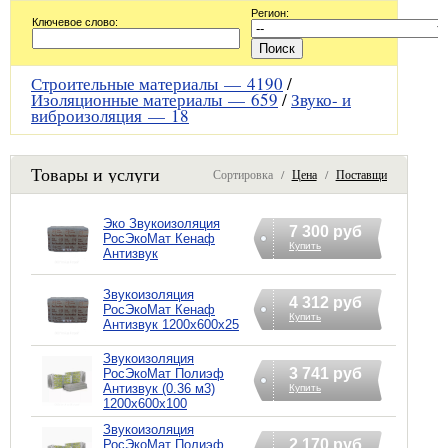
Регион:
Ключевое слово:
Строительные материалы —
4190
/
Изоляционные материалы —
659
/
Звуко- и
виброизоляция —
18
Товары и услуги
Сортировка /
Цена
/
Поставщик
Эко Звукоизоляция
7 300 руб
РосЭкоМат Кенаф
Купить
Антизвук
Звукоизоляция
4 312 руб
РосЭкоМат Кенаф
Купить
Антизвук 1200х600х25
Звукоизоляция
3 741 руб
РосЭкоМат Полиэф
Антизвук (0.36 м3)
Купить
1200х600х100
Звукоизоляция
2 170 руб
РосЭкоМат Полиэф