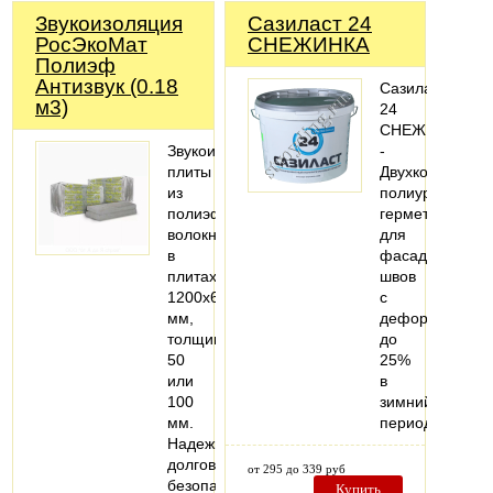
Звукоизоляция
Сазиласт 24
РосЭкоМат
СНЕЖИНКА
Полиэф
Антизвук (0.18
Сазиласт
м3)
24
СНЕЖИНКА
Звукоизоляционные
-
плиты
Двухкомпонент
из
полиуретановы
полиэфирного
герметик
волокна
для
в
фасадных
плитах
швов
1200х600
с
мм,
деформацией
толщиной
до
50
25%
или
в
100
зимний
мм.
период.
Надежные,
долговечные,
от 295 до 339 руб
безопасные
Купить