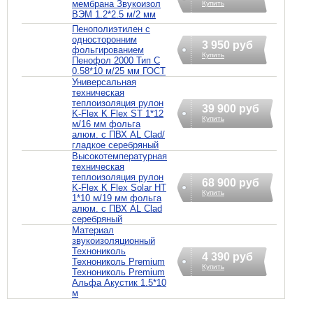
мембрана Звукоизол
Купить
ВЭМ 1.2*2.5 м/2 мм
Пенополиэтилен с
односторонним
3 950 руб
фольгированием
Купить
Пенофол 2000 Тип C
0.58*10 м/25 мм ГОСТ
Универсальная
техническая
теплоизоляция рулон
39 900 руб
K-Flex K Flex ST 1*12
Купить
м/16 мм фольга
алюм. с ПВХ AL Clad/
гладкое серебряный
Высокотемпературная
техническая
теплоизоляция рулон
68 900 руб
K-Flex K Flex Solar HT
Купить
1*10 м/19 мм фольга
алюм. с ПВХ AL Clad
серебряный
Материал
звукоизоляционный
Технониколь
4 390 руб
Технониколь Premium
Купить
Технониколь Premium
Альфа Акустик 1.5*10
м