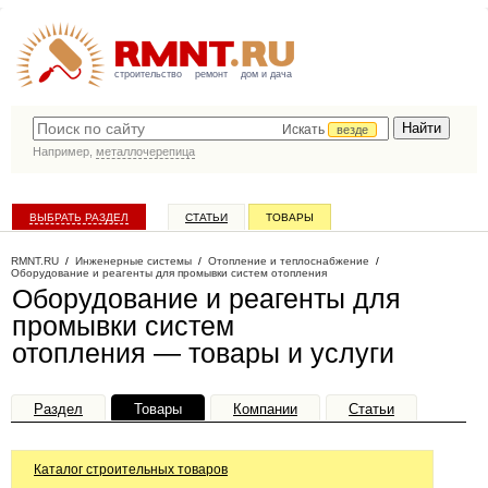
строительство
ремонт
дом и дача
Искать
везде
Например,
металлочерепица
ВЫБРАТЬ РАЗДЕЛ
СТАТЬИ
ТОВАРЫ
КАТАЛОГ КОМПАНИЙ
RMNT.RU
/
Инженерные системы
/
Отопление и теплоснабжение
/
Оборудование и реагенты для промывки систем отопления
Оборудование и реагенты для
промывки систем
отопления — товары и услуги
Раздел
Товары
Компании
Статьи
Каталог строительных товаров