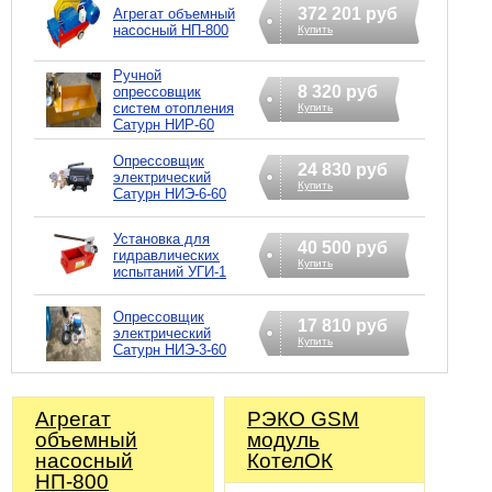
372 201 руб
Агрегат объемный
насосный НП-800
Купить
Ручной
8 320 руб
опрессовщик
систем отопления
Купить
Сатурн НИР-60
Опрессовщик
24 830 руб
электрический
Купить
Сатурн НИЭ-6-60
Установка для
40 500 руб
гидравлических
Купить
испытаний УГИ-1
Опрессовщик
17 810 руб
электрический
Купить
Сатурн НИЭ-3-60
Агрегат
РЭКО GSM
объемный
модуль
насосный
КотелОК
НП-800