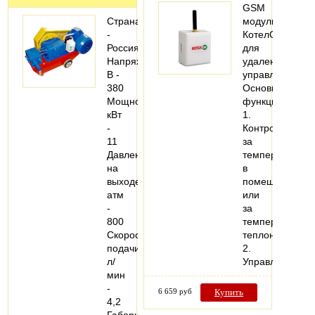
GSM
Страна
модуль
-
КотелОК
Россия
для
Напряжение,
удаленного
В -
управления.
380
Основные
Мощность,
функции:
кВт
1.
-
Контроль
11
за
Давление
температурой
на
в
выходе,
помещении
атм
или
-
за
800
температурой
Скорость
теплоносителя.
подачи,
2.
л/
Управление…
мин
-
6 659 руб
Купить
4,2