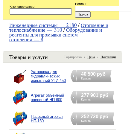
Регион:
Ключевое слово:
Инженерные системы —
2180
/
Отопление и
теплоснабжение —
310
/
Оборудование и
реагенты для промывки систем
отопления —
8
Товары и услуги
Сортировка /
Цена
/
Поставщик
Установка для
40 500 руб
гидравлических
Купить
испытаний УГИ-450
277 901 руб
Агрегат объемный
насосный НП-600
Купить
252 720 руб
Насосный агрегат
НП-150
Купить