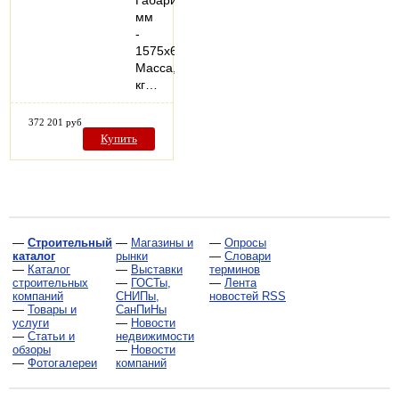
Габариты,
мм
-
1575х600х725
Масса,
кг…
372 201 руб
Купить
—
Строительный
—
Магазины и
—
Опросы
каталог
рынки
—
Словари
—
Каталог
—
Выставки
терминов
строительных
—
ГОСТы,
—
Лента
компаний
СНИПы,
новостей RSS
—
Товары и
СанПиНы
услуги
—
Новости
—
Статьи и
недвижимости
обзоры
—
Новости
—
Фотогалереи
компаний