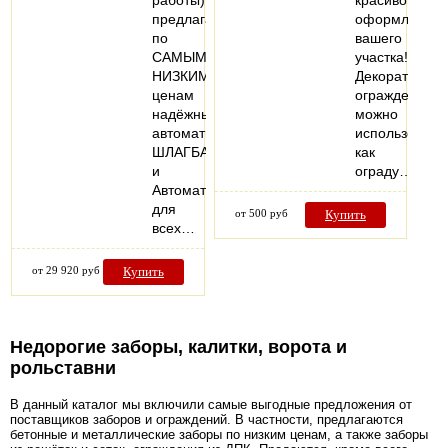
работы)
красивого
предлагает
оформления
по
вашего
САМЫМ
участка!
НИЗКИМ
Декоративное
ценам
ограждение
надёжные
можно
автоматические
использовать
ШЛАГБАУМЫ
как
и
ограду…
Автоматику
для
от 500 руб
Купить
всех…
от 29 920 руб
Купить
Недорогие заборы, калитки, ворота и
рольставни
В данный каталог мы включили самые выгодные предложения от
поставщиков заборов и ограждений. В частности, предлагаются
бетонные и металлические заборы по низким ценам, а также заборы