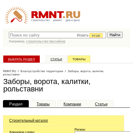
строительство
ремонт
дом и дача
Искать
везде
Например,
строительство бассейнов
ВЫБРАТЬ РАЗДЕЛ
СТАТЬИ
ТОВАРЫ
КАТАЛОГ КОМПАНИЙ
RMNT.RU
/
Благоустройство территории
/
Заборы, ворота, калитки,
рольставни
Заборы, ворота, калитки,
рольставни
Раздел
Товары
Компании
Статьи
Строительный каталог
Регион:
Ключевое слово: