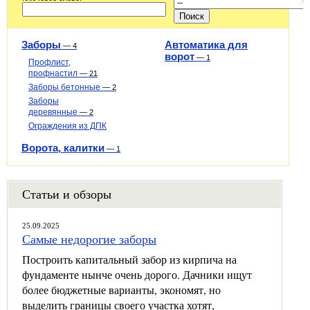
Заборы
Автоматика для
—
4
ворот
—
1
Профлист,
профнастил
—
21
Заборы бетонные
—
2
Заборы
деревянные
—
2
Ограждения из ДПК
Ворота, калитки
—
1
Статьи и обзоры
25.09.2025
Самые недорогие заборы
Построить капитальный забор из кирпича на
фундаменте нынче очень дорого. Дачники ищут
более бюджетные варианты, экономят, но
выделить границы своего участка хотят,