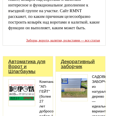
интересное и функциональное дополнение к
въездной группе на участке. Сайт RMNT
расскажет, по каким причинам целесообразно
построить козырёк над воротами и калиткой, какие
функции он выполняет, каким может быть.
Заборы, ворота, калитки, рольставни — все статьи
Автоматика для
Декоративный
Ворот и
заборчик
Шлагбаумы
САДОВЫЙ
Компания
ЗАБОРЧИК
"АП-
из
ГЕЙТ"
натурального
(более
дерево
27
—
лет
идеальный
добросовестной
вариант