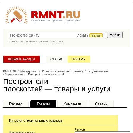
строительство
ремонт
дом и дача
Искать
везде
Например,
потолок из гипсокартона
ВЫБРАТЬ РАЗДЕЛ
СТАТЬИ
ТОВАРЫ
КАТАЛОГ КОМПАНИЙ
RMNT.RU
/
Инструмент
/
Измерительный инструмент
/
Геодезическое
оборудование
/
Построители плоскостей
Построители
плоскостей — товары и услуги
Раздел
Товары
Компании
Статьи
Каталог строительных товаров
Регион:
Ключевое слово: