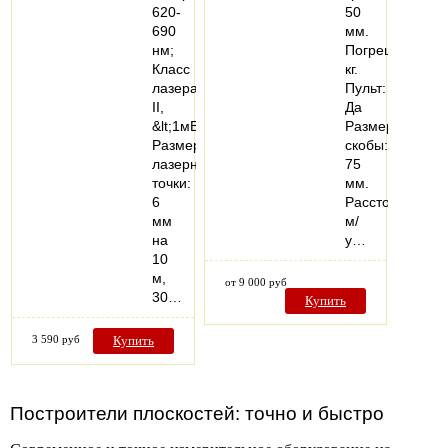
620-
50
690
мм.
нм;
Погрешность:1,
Класс
кг.
лазера:
Пульт:
II,
Да
&lt;1мВт;
Размер
Размер
скобы:
лазерной
75
точки:
мм.
6
Расстояние
мм
м/
на
у…
10
м,
от 9 000 руб
30…
Купить
3 590 руб
Купить
Построители плоскостей: точно и быстро