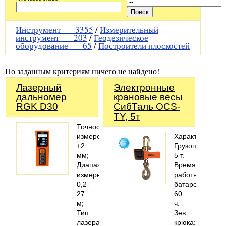
Инструмент —
3355
/
Измерительный
инструмент —
203
/
Геодезическое
оборудование —
65
/
Построители плоскостей
По заданным критериям ничего не найдено!
Лазерный
Электронные
дальномер
крановые весы
RGK D30
СибТаль OCS-
TY, 5т
Точность
измерений:
Характеристики
±2
Грузоподъемно
мм;
5 т.
Диапазон
Время
измерения:
работы
0,2-
батареи:
27
60
м;
ч.
Тип
Зев
лазера:
крюка: