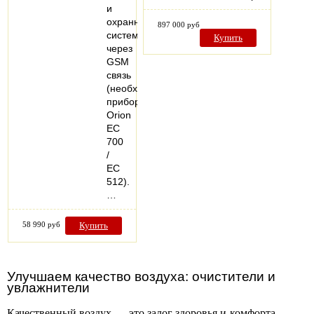
и
охранными
897 000 руб
системами
Купить
через
GSM
связь
(необходим
прибор
Orion
EC
700
/
EC
512).
…
58 990 руб
Купить
Улучшаем качество воздуха: очистители и
увлажнители
Качественный воздух — это залог здоровья и комфорта