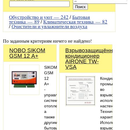
Обустройство и уют —
242
/
Бытовая
техника —
89
/
Климатическая техника —
82
/
Очистители и увлажнители воздуха
По заданным критериям ничего не найдено!
NOBO SIKOM
Взрывозащищённый
GSM 12 А+
кондиционер
AIRONE TW-
VSA
SIKOM
GSM
12
Кондиционер
А+
промышленны
-
во
управление
взрывозащище
системой
исполнении,
отопления,
настенный.
а
Технические
также
характеристики
другими
Исполнение:
бытовыми
взрывозащище