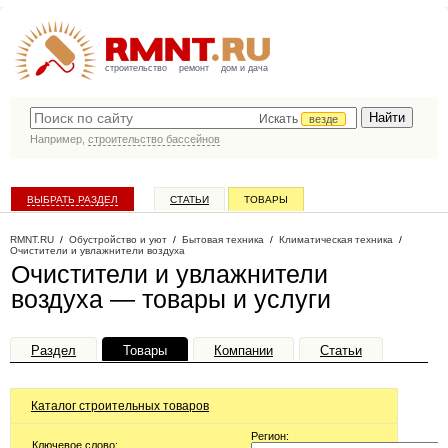
строительство
ремонт
дом и дача
Искать
везде
Например,
строительство бассейнов
ВЫБРАТЬ РАЗДЕЛ
СТАТЬИ
ТОВАРЫ
КАТАЛОГ КОМПАНИЙ
RMNT.RU
/
Обустройство и уют
/
Бытовая техника
/
Климатическая техника
/
Очистители и увлажнители воздуха
Очистители и увлажнители
воздуха — товары и услуги
Раздел
Товары
Компании
Статьи
Каталог строительных товаров
Регион:
Ключевое слово: