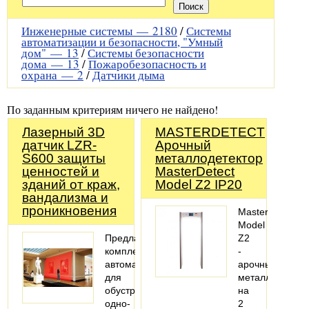
Инженерные системы —
2180
/
Системы
автоматизации и безопасности, "Умный
дом" —
13
/
Системы безопасности
дома —
13
/
Пожаробезопасность и
охрана —
2
/
Датчики дыма
По заданным критериям ничего не найдено!
Лазерный 3D
MASTERDETECT
датчик LZR-
Арочный
S600 защиты
металлодетектор
ценностей и
MasterDetect
зданий от краж,
Model Z2 IP20
вандализма и
проникновения
MasterDetect
Model
Предлагаем
Z2
комплекты
-
автоматики
арочный
для
металлодетект
обустройства
на
одно-
2