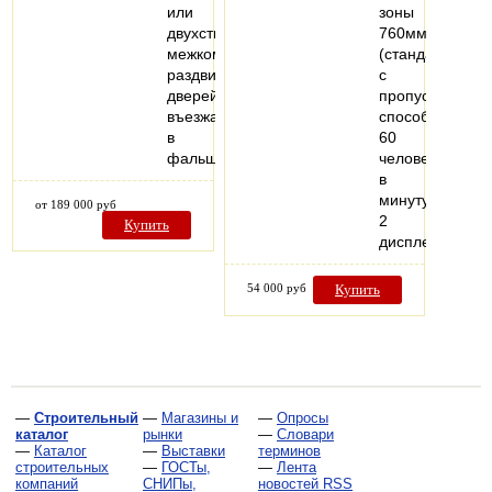
или
зоны
двухстворчатых
760мм
межкомнатных
(стандарт)
раздвижных
с
дверей,
пропускной
въезжающих
способностью
в
60
фальшстену..
человек
в
минуту
от 189 000 руб
2
Купить
дисплея.
54 000 руб
Купить
—
Строительный
—
Магазины и
—
Опросы
каталог
рынки
—
Словари
—
Каталог
—
Выставки
терминов
строительных
—
ГОСТы,
—
Лента
компаний
СНИПы,
новостей RSS