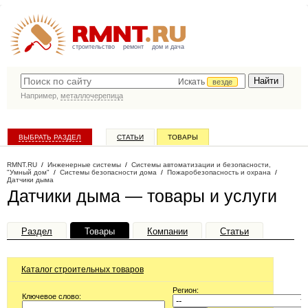
строительство
ремонт
дом и дача
Искать
везде
Например,
металлочерепица
ВЫБРАТЬ РАЗДЕЛ
СТАТЬИ
ТОВАРЫ
КАТАЛОГ КОМПАНИЙ
RMNT.RU
/
Инженерные системы
/
Системы автоматизации и безопасности,
"Умный дом"
/
Системы безопасности дома
/
Пожаробезопасность и охрана
/
Датчики дыма
Датчики дыма — товары и услуги
Раздел
Товары
Компании
Статьи
Каталог строительных товаров
Регион:
Ключевое слово: