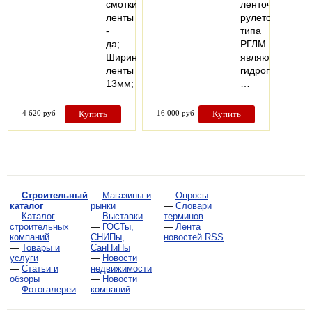
смотки
ленточных
ленты
рулеток
-
типа
да;
РГЛМ
Ширина
являются
ленты
гидрогеологиче
13мм;
…
4 620 руб
Купить
16 000 руб
Купить
—
Строительный
—
Магазины и
—
Опросы
каталог
рынки
—
Словари
—
Каталог
—
Выставки
терминов
строительных
—
ГОСТы,
—
Лента
компаний
СНИПы,
новостей RSS
—
Товары и
СанПиНы
услуги
—
Новости
—
Статьи и
недвижимости
обзоры
—
Новости
—
Фотогалереи
компаний