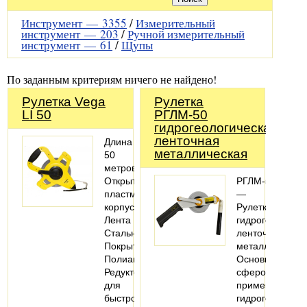
Инструмент —
3355
/
Измерительный
инструмент —
203
/
Ручной измерительный
инструмент —
61
/
Щупы
По заданным критериям ничего не найдено!
Рулетка Vega
Рулетка
LI 50
РГЛМ-50
гидрогеологическая
ленточная
Длина
металлическая
50
метров;
Открытый
РГЛМ-50
пластмассовый
—
корпус;
Рулетка
Лента
гидрогеологиче
Стальная;
ленточная
Покрытие
металлическая
Полиамид;
Основной
Редуктор
сферой
для
применения
быстрой
гидрогеологиче