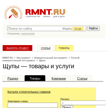
строительство
ремонт
дом и дача
Искать
везде
Например,
смесители
ВЫБРАТЬ РАЗДЕЛ
СТАТЬИ
ТОВАРЫ
КАТАЛОГ КОМПАНИЙ
RMNT.RU
/
Инструмент
/
Измерительный инструмент
/
Ручной
измерительный инструмент
/
Щупы
Щупы — товары и услуги
Раздел
Товары
Компании
Статьи
Каталог строительных товаров
Регион:
Ключевое слово: