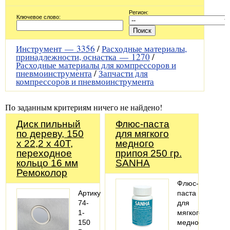
Регион:
Ключевое слово:
Инструмент —
3356
/
Расходные материалы,
принадлежности, оснастка —
1270
/
Расходные материалы для компрессоров и
пневмоинструмента
/
Запчасти для
компрессоров и пневмоинструмента
По заданным критериям ничего не найдено!
Диск пильный
Флюс-паста
по дереву, 150
для мягкого
x 22,2 x 40T,
медного
переходное
припоя 250 гр.
кольцо 16 мм
SANHA
Ремоколор
Флюс-
Артикул:
паста
74-
для
1-
мягкого
150
медного