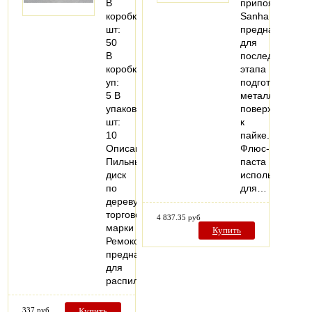
В
припоя
коробке,
Sanha
шт:
предназначена
50
для
В
последнего
коробке,
этапа
уп:
подготовки
5 В
металлических
упаковке,
поверхностей
шт:
к
10
пайке.
Описание:
Флюс-
Пильный
паста
диск
используется
по
для…
дереву
торговой
4 837.35 руб
марки
Купить
Ремоколор
предназначен
для
распиловки…
337 руб
Купить