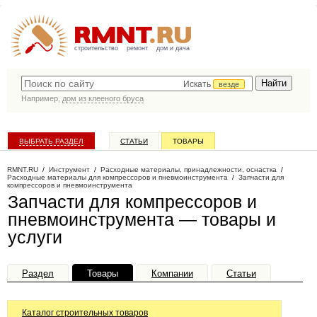
строительство
ремонт
дом и дача
Искать
везде
Например,
дом из клееного бруса
ВЫБРАТЬ РАЗДЕЛ
СТАТЬИ
ТОВАРЫ
КАТАЛОГ КОМПАНИЙ
RMNT.RU
/
Инструмент
/
Расходные материалы, принадлежности, оснастка
/
Расходные материалы для компрессоров и пневмоинструмента
/
Запчасти для
компрессоров и пневмоинструмента
Запчасти для компрессоров и
пневмоинструмента — товары и
услуги
Раздел
Товары
Компании
Статьи
Каталог строительных товаров