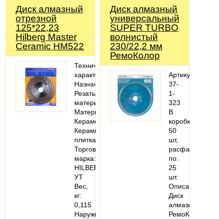
Диск алмазный
Диск алмазный
отрезной
универсальный
125*22,23
SUPER TURBO
Hilberg Master
волнистый
Сeramic HM522
230/22,2 мм
РемоКолор
Технические
характеристики
Артикул:
Назначение:
37-
Резать
1-
материал
323
Материалы:
В
Керамогранит;
коробке:
Керамическая
50
плитка
шт,
Торговая
расфасовано
марка:
по:
HILBERG
25
УТ
шт.
Вес,
Описание:
кг:
Диск
0,115
алмазный
Наружный…
РемоКолор