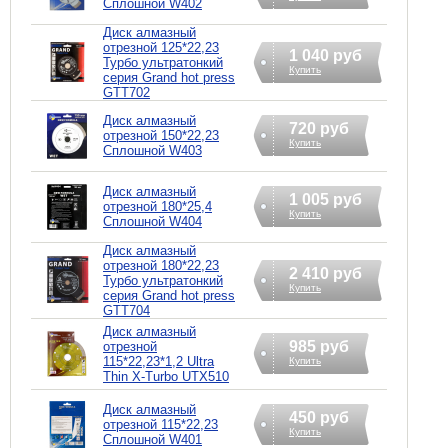
Сплошной W402
Диск алмазный
отрезной 125*22,23
1 040 руб
Турбо ультратонкий
Купить
серия Grand hot press
GTT702
Диск алмазный
720 руб
отрезной 150*22,23
Купить
Сплошной W403
Диск алмазный
1 005 руб
отрезной 180*25,4
Купить
Сплошной W404
Диск алмазный
отрезной 180*22,23
2 410 руб
Турбо ультратонкий
Купить
серия Grand hot press
GTT704
Диск алмазный
985 руб
отрезной
115*22,23*1,2 Ultra
Купить
Thin X-Turbo UTX510
Диск алмазный
450 руб
отрезной 115*22,23
Купить
Сплошной W401