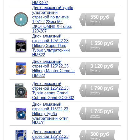
HMX402
Диск алмазный турбо
ультратонкий
550 руб
отрезной по плитке
125*22,23мм Mr.
Купить
ЭКОНОМИК X-Turbo,
120-207
Диск алмазный
отрезной 125*22,23
1 550 руб
Hilberg Super Hard
Купить
Турбо ультратонкий
HM622
Диск алмазный
3 120 руб
отрезной 125*22,23
Hilberg Master Сeramic
Купить
HM522
Диск алмазный
1 790 руб
отрезной 125*22,23
Турбо серия Grand
Купить
Cut and Grind GCG002
Диск алмазный
отрезной 115*22,23
1 745 руб
Hilberg Турбо
Купить
ультратонкий х-тип
HM401
Диск алмазный
500 руб
отрезной 125*22,23
Купить