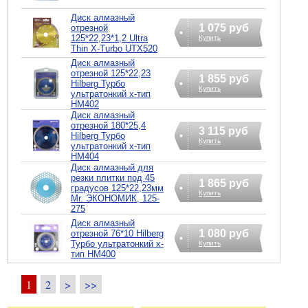
Диск алмазный
1 075 руб
отрезной
125*22,23*1,2 Ultra
Купить
Thin X-Turbo UTX520
Диск алмазный
отрезной 125*22,23
1 855 руб
Hilberg Турбо
Купить
ультратонкий х-тип
HM402
Диск алмазный
отрезной 180*25,4
3 115 руб
Hilberg Турбо
Купить
ультратонкий х-тип
HM404
Диск алмазный для
резки плитки под 45
1 865 руб
градусов 125*22,23мм
Купить
Mr. ЭКОНОМИК, 125-
275
Диск алмазный
1 080 руб
отрезной 76*10 Hilberg
Турбо ультратонкий х-
Купить
тип HM400
1
2
>
>>