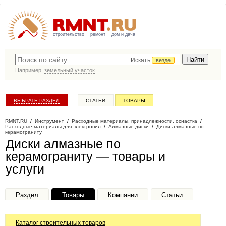
строительство
ремонт
дом и дача
Искать
везде
Например,
земельный участок
ВЫБРАТЬ РАЗДЕЛ
СТАТЬИ
ТОВАРЫ
КАТАЛОГ КОМПАНИЙ
RMNT.RU
/
Инструмент
/
Расходные материалы, принадлежности, оснастка
/
Расходные материалы для электропил
/
Алмазные диски
/
Диски алмазные по
керамограниту
Диски алмазные по
керамограниту — товары и
услуги
Раздел
Товары
Компании
Статьи
Каталог строительных товаров