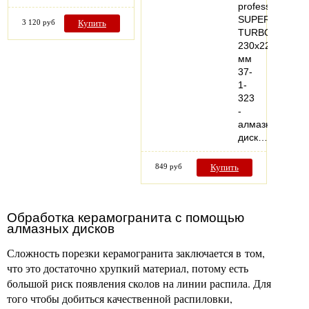
professional
SUPER
3 120 руб
Купить
TURBO
230х22,2
мм
37-
1-
323
-
алмазный
диск…
849 руб
Купить
Обработка керамогранита с помощью
алмазных дисков
Сложность порезки керамогранита заключается в том,
что это достаточно хрупкий материал, потому есть
большой риск появления сколов на линии распила. Для
того чтобы добиться качественной распиловки,