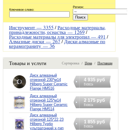
Регион:
Ключевое слово:
Инструмент —
3355
/
Расходные материалы,
принадлежности, оснастка —
1269
/
Расходные материалы для электропил —
491
/
Алмазные диски —
267
/
Диски алмазные по
керамограниту —
36
Товары и услуги
Сортировка /
Цена
/
Поставщик
Диск алмазный
4 935 руб
отрезной 230*м14
Hilberg Super Ceramic
Купить
Flange HM516
Диск алмазный
2 175 руб
отрезной 125*м14
Hilberg Super Ceramic
Купить
Flange HM514
Диск алмазный
отрезной 125*22,23
1 855 руб
Hilberg Турбо
Купить
ультратонкий х-тип