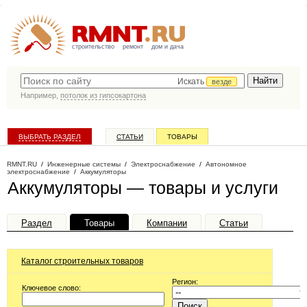
строительство
ремонт
дом и дача
Искать
везде
Например,
потолок из гипсокартона
ВЫБРАТЬ РАЗДЕЛ
СТАТЬИ
ТОВАРЫ
КАТАЛОГ КОМПАНИЙ
RMNT.RU
/
Инженерные системы
/
Электроснабжение
/
Автономное
электроснабжение
/
Аккумуляторы
Аккумуляторы — товары и услуги
Раздел
Товары
Компании
Статьи
Каталог строительных товаров
Регион:
Ключевое слово: