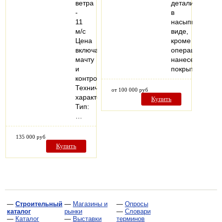
ветра
детали
-
в
11
насыпном
м/с
виде,
Цена
кроме
включает
операций
мачту
нанесения
и
покрытий…
контроллер.
Технические
от 100 000 руб
характеристики
Купить
Тип:
…
135 000 руб
Купить
—
Строительный
—
Магазины и
—
Опросы
каталог
рынки
—
Словари
—
Каталог
—
Выставки
терминов