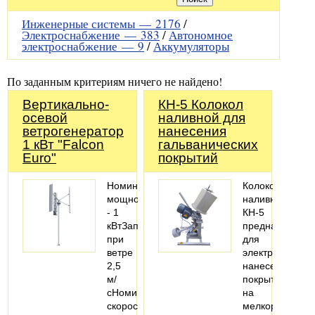
Инженерные системы —
2176
/
Электроснабжение —
383
/
Автономное
электроснабжение —
9
/
Аккумуляторы
По заданным критериям ничего не найдено!
Вертикально-
КН-5 Колокол
осевой
наливной для
ветрогенератор
нанесения
1 кВт "Falcon
гальванических
Euro"
покрытий
Номинальная
Колокол
мощность
наливной
- 1
КН-5
кВтЗапуск
предназначен
при
для
ветре
электролитичес
2,5
нанесения
м/
покрытий
сНоминальная
на
скорость
мелкоразмерн