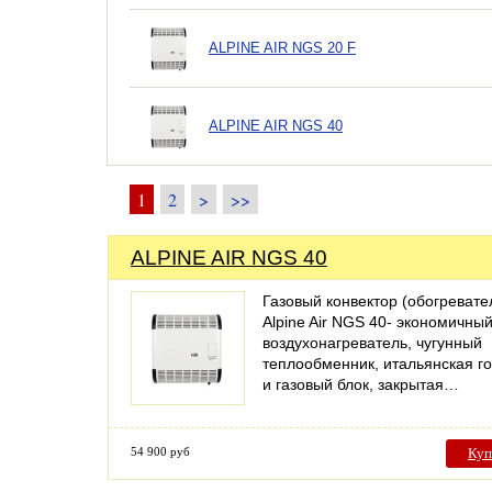
ALPINE AIR NGS 20 F
ALPINE AIR NGS 40
1
2
>
>>
ALPINE AIR NGS 40
Газовый конвектор (обогревате
Alpine Air NGS 40- экономичны
воздухонагреватель, чугунный
теплообменник, итальянская г
и газовый блок, закрытая…
54 900 руб
Куп