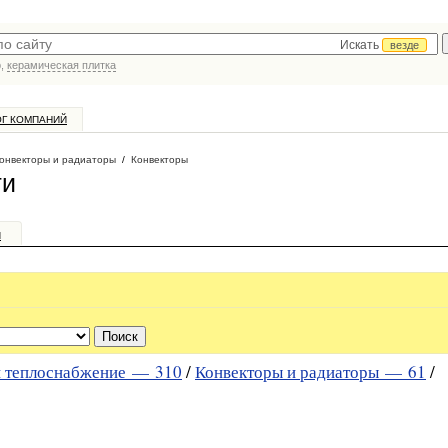
Искать
везде
р,
керамическая плитка
ОГ КОМПАНИЙ
онвекторы и радиаторы
/
Конвекторы
ги
и
и теплоснабжение —
310
/
Конвекторы и радиаторы —
61
/