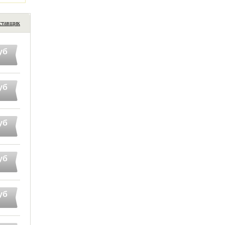
ставщик
уб
уб
уб
уб
уб