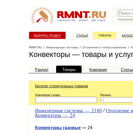
Наприме
строительство
ремонт
дом и дача
ВЫБРАТЬ РАЗДЕЛ
СТАТЬИ
ТОВАРЫ
КАТАЛ
RMNT.RU
/
Инженерные системы
/
Отопление и теплоснабжение
/
К
Конвекторы — товары и услу
Раздел
Товары
Компании
Стать
Каталог строительных товаров
Ключевое слово:
Регион:
Инженерные системы —
2180
/
Отопление 
Конвекторы —
24
Конвекторы газовые
—
24