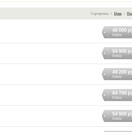
Сортировка /
Цена
/
По
48 000 р
Купить
54 900 р
Купить
49 200 р
Купить
84 700 р
Купить
54 900 р
Купить