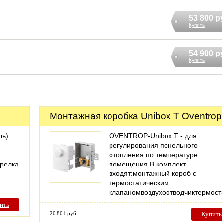
53 800 р
Купить
54 900 р
Купить
Монтажная коробка Unibox T Oventrop
ль)
OVENTROP-Unibox T - для
й
регулирования понельного
отопления по температуре
орелка
помещения.В комплект
входят:монтажный короб с
термостатическим
клапаномвоздухоотводчиктермос
ить
20 801 руб
Купить