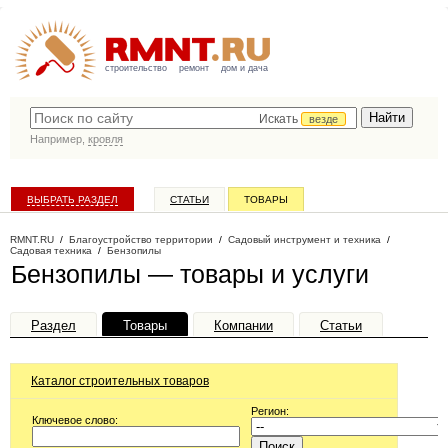
строительство
ремонт
дом и дача
Искать
везде
Например,
кровля
ВЫБРАТЬ РАЗДЕЛ
СТАТЬИ
ТОВАРЫ
КАТАЛОГ КОМПАНИЙ
RMNT.RU
/
Благоустройство территории
/
Садовый инструмент и техника
/
Садовая техника
/
Бензопилы
Бензопилы — товары и услуги
Раздел
Товары
Компании
Статьи
Каталог строительных товаров
Регион:
Ключевое слово: