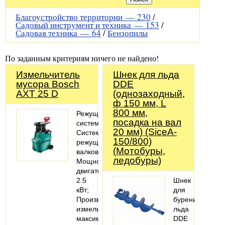
Благоустройство территории —
230
/
Садовый инструмент и техника —
153
/
Садовая техника —
64
/
Бензопилы
По заданным критериям ничего не найдено!
Измельчитель
Шнек для льда
мусора Bosch
DDE
AXT 25 D
(однозаходный,
ф 150 мм, L
800 мм,
Режущая
посадка на вал
система
20 мм) (SiceA-
Система
150/800)
режущих
(Мотобуры,
валков;
ледобуры)
Мощность
двигателя
2.5
Шнек
кВт;
для
Производительность
бурения
измельчения
льда
максимальный
DDE