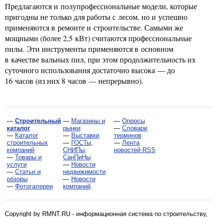
Предлагаются и полупрофессиональные модели, которые
пригодны не только для работы с лесом, но и успешно
применяются в ремонте и строительстве. Самыми же
мощными (более 2,5 кВт) считаются профессиональные
пилы. Эти инструменты применяются в основном
в качестве вальных пил, при этом продолжительность их
суточного использования достаточно высока — до
16 часов (из них 8 часов — непрерывно).
—
Строительный
—
Магазины и
—
Опросы
каталог
рынки
—
Словари
—
Каталог
—
Выставки
терминов
строительных
—
ГОСТы,
—
Лента
компаний
СНИПы,
новостей RSS
—
Товары и
СанПиНы
услуги
—
Новости
—
Статьи и
недвижимости
обзоры
—
Новости
—
Фотогалереи
компаний
Copyright by RMNT.RU - информационная система по
строительству,