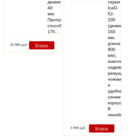
диаметр
серии
40
IceD-
мм;
52-
Пропускная
200
способность
(диаметр
175…
150
мм,
длина
36 900 руб
Купить
800
мм),
комплектуется
надежными
режущими
ножами
и
удобным
синим
корпусом.
В
линейке…
3 990 руб
Купить