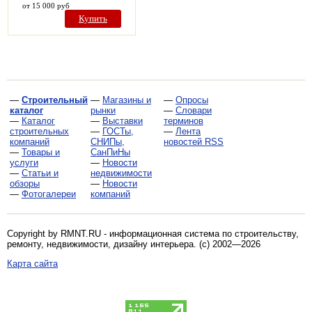
от 15 000 руб
Купить
—
Строительный
—
Магазины и
—
Опросы
каталог
рынки
—
Словари
—
Каталог
—
Выставки
терминов
строительных
—
ГОСТы,
—
Лента
компаний
СНИПы,
новостей RSS
—
Товары и
СанПиНы
услуги
—
Новости
—
Статьи и
недвижимости
обзоры
—
Новости
—
Фотогалереи
компаний
Copyright by RMNT.RU - информационная система по
строительству,
ремонту, недвижимости, дизайну интерьера
. (c) 2002—2026
Карта сайта