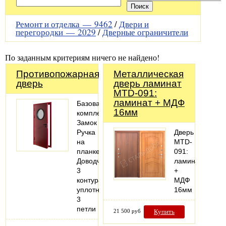
Ремонт и отделка —
9462
/
Двери и
перегородки —
2029
/
Дверные ограничители
По заданным критериям ничего не найдено!
Противопожарная
Металлическая
дверь
дверь ламинат
MTD-091:
ламинат + МДФ
Базовая
16мм
комплектация:
Замок
Ручка
Дверь
на
MTD-
планке
091:
Доводчик
ламинат
3
+
контура
МДФ
уплотнения
16мм
3
петли
21 500 руб
Купить