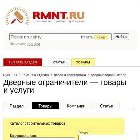
строительство
ремонт
дом и дача
Искать
везде
Например,
ипотека
ВЫБРАТЬ РАЗДЕЛ
СТАТЬИ
ТОВАРЫ
КАТАЛОГ КОМПАНИЙ
RMNT.RU
/
Ремонт и отделка
/
Двери и перегородки
/
Дверные ограничители
Дверные ограничители — товары
и услуги
Раздел
Товары
Компании
Статьи
Каталог строительных товаров
Регион:
Ключевое слово: