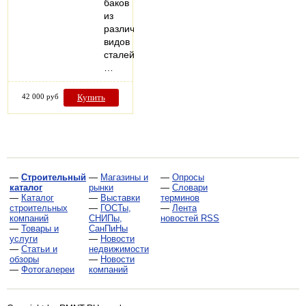
баков
из
различных
видов
сталей.
…
42 000 руб
Купить
—
Строительный
—
Магазины и
—
Опросы
каталог
рынки
—
Словари
—
Каталог
—
Выставки
терминов
строительных
—
ГОСТы,
—
Лента
компаний
СНИПы,
новостей RSS
—
Товары и
СанПиНы
услуги
—
Новости
—
Статьи и
недвижимости
обзоры
—
Новости
—
Фотогалереи
компаний