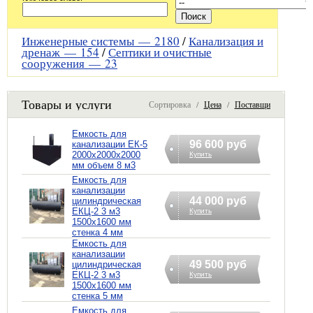
Инженерные системы —
2180
/
Канализация и
дренаж —
154
/
Септики и очистные
сооружения —
23
Товары и услуги
Сортировка /
Цена
/
Поставщик
Емкость для
96 600 руб
канализации ЕК-5
2000х2000х2000
Купить
мм объем 8 м3
Емкость для
канализации
44 000 руб
цилиндрическая
ЕКЦ-2 3 м3
Купить
1500х1600 мм
стенка 4 мм
Емкость для
канализации
49 500 руб
цилиндрическая
ЕКЦ-2 3 м3
Купить
1500х1600 мм
стенка 5 мм
Емкость для