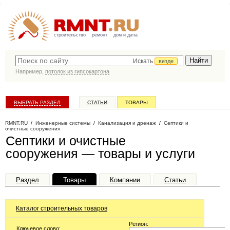
строительство
ремонт
дом и дача
Искать
везде
Например,
потолок из гипсокартона
ВЫБРАТЬ РАЗДЕЛ
СТАТЬИ
ТОВАРЫ
КАТАЛОГ КОМПАНИЙ
RMNT.RU
/
Инженерные системы
/
Канализация и дренаж
/
Септики и
очистные сооружения
Септики и очистные
сооружения — товары и услуги
Раздел
Товары
Компании
Статьи
Каталог строительных товаров
Регион:
Ключевое слово: