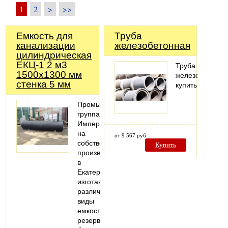
1
2
>
>>
Емкость для
Труба
канализации
железобетонная
цилиндрическая
ЕКЦ-1 2 м3
Труба
1500х1300 мм
железобетонна
стенка 5 мм
купить
Промышленная
группа
Империя
на
от 9 567 руб
собственном
Купить
производстве
в
Екатеринбурге
изготавливает
различные
виды
емкостей,
резервуаров,