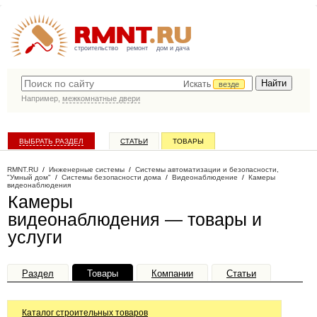
строительство
ремонт
дом и дача
Искать
везде
Например,
межкомнатные двери
ВЫБРАТЬ РАЗДЕЛ
СТАТЬИ
ТОВАРЫ
КАТАЛОГ КОМПАНИЙ
RMNT.RU
/
Инженерные системы
/
Системы автоматизации и безопасности,
"Умный дом"
/
Системы безопасности дома
/
Видеонаблюдение
/
Камеры
видеонаблюдения
Камеры
видеонаблюдения — товары и
услуги
Раздел
Товары
Компании
Статьи
Каталог строительных товаров