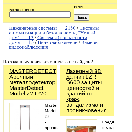
Регион:
Ключевое слово:
Инженерные системы —
2180
/
Системы
автоматизации и безопасности, "Умный
дом" —
13
/
Системы безопасности
дома —
13
/
Видеонаблюдение
/
Камеры
видеонаблюдения
По заданным критериям ничего не найдено!
MASTERDETECT
Лазерный 3D
Арочный
датчик LZR-
металлодетектор
S600 защиты
MasterDetect
ценностей и
Model Z2 IP20
зданий от
краж,
вандализма и
MasterDetect
проникновения
Model
Z2
-
Предлагаем
арочный
комплекты