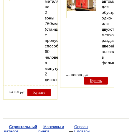
металлодетектор
автоматики
на
для
2
обустройства
зоны
одно-
760мм
или
(стандарт)
двухстворчатых
с
межкомнатных
пропускной
раздвижных
способностью
дверей,
60
въезжающих
человек
в
в
фальшстену..
минуту
2
от 189 000 руб
дисплея.
Купить
54 000 руб
Купить
—
Строительный
—
Магазины и
—
Опросы
каталог
рынки
—
Словари