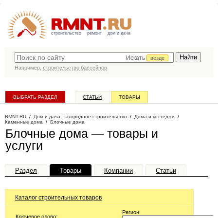
строительство
ремонт
дом и дача
Искать
везде
Например,
строительство бассейнов
ВЫБРАТЬ РАЗДЕЛ
СТАТЬИ
ТОВАРЫ
КАТАЛОГ КОМПАНИЙ
RMNT.RU
/
Дом и дача, загородное строительство
/
Дома и коттеджи
/
Каменные дома
/
Блочные дома
Блочные дома — товары и
услуги
Раздел
Товары
Компании
Статьи
Каталог строительных товаров
Регион:
Ключевое слово: