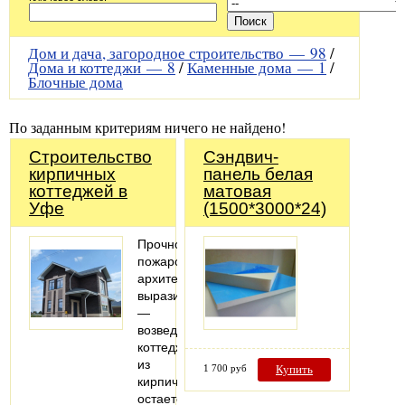
Дом и дача, загородное строительство —
98
/
Дома и коттеджи —
8
/
Каменные дома —
1
/
Блочные дома
По заданным критериям ничего не найдено!
Строительство
Сэндвич-
кирпичных
панель белая
коттеджей в
матовая
Уфе
(1500*3000*24)
Прочность,
пожаробезопасность,
архитектурная
выразительность
—
возведение
коттеджей
из
1 700 руб
Купить
кирпича
остается