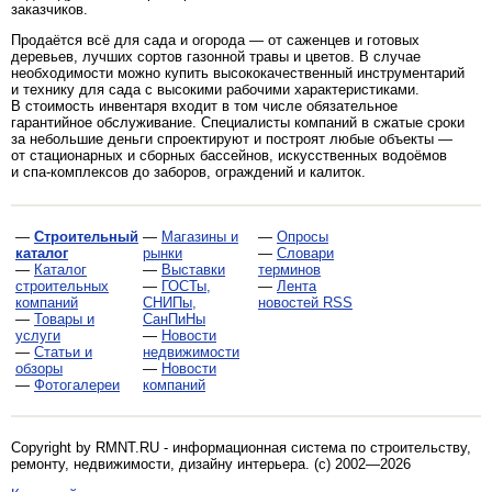
заказчиков.
Продаётся всё для сада и огорода — от саженцев и готовых
деревьев, лучших сортов газонной травы и цветов. В случае
необходимости можно купить высококачественный инструментарий
и технику для сада с высокими рабочими характеристиками.
В стоимость инвентаря входит в том числе обязательное
гарантийное обслуживание. Специалисты компаний в сжатые сроки
за небольшие деньги спроектируют и построят любые объекты —
от стационарных и сборных бассейнов, искусственных водоёмов
и спа-комплексов до заборов, ограждений и калиток.
—
Строительный
—
Магазины и
—
Опросы
каталог
рынки
—
Словари
—
Каталог
—
Выставки
терминов
строительных
—
ГОСТы,
—
Лента
компаний
СНИПы,
новостей RSS
—
Товары и
СанПиНы
услуги
—
Новости
—
Статьи и
недвижимости
обзоры
—
Новости
—
Фотогалереи
компаний
Copyright by RMNT.RU - информационная система по
строительству,
ремонту, недвижимости, дизайну интерьера
. (c) 2002—2026