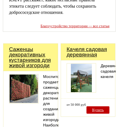
этикета следует соблюдать, чтобы сохранить
добрососедские отношения.
Благоустройство территории — все статьи
Саженцы
Качеля садовая
декоративных
деревянная
кустарников для
живой изгороди
Деревянная
садовая
Моспитомник
качеля
продает
саженцы
декоративных
растений
для
от 50 000 руб
создания
Купить
живой
изгороди.
Наиболее