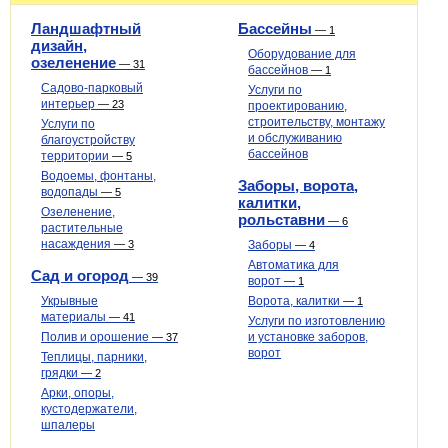
Ландшафтный
Бассейны
—
1
дизайн,
Оборудование для
озеленение
—
31
бассейнов
—
1
Садово-парковый
Услуги по
интерьер
—
23
проектированию,
строительству, монтажу
Услуги по
и обслуживанию
благоустройству
бассейнов
территории
—
5
Водоемы, фонтаны,
Заборы, ворота,
водопады
—
5
калитки,
Озеленение,
рольставни
—
6
растительные
насаждения
—
3
Заборы
—
4
Автоматика для
Сад и огород
—
39
ворот
—
1
Укрывные
Ворота, калитки
—
1
материалы
—
41
Услуги по изготовлению
Полив и орошение
и установке заборов,
—
37
ворот
Теплицы, парники,
грядки
—
2
Арки, опоры,
кустодержатели,
шпалеры