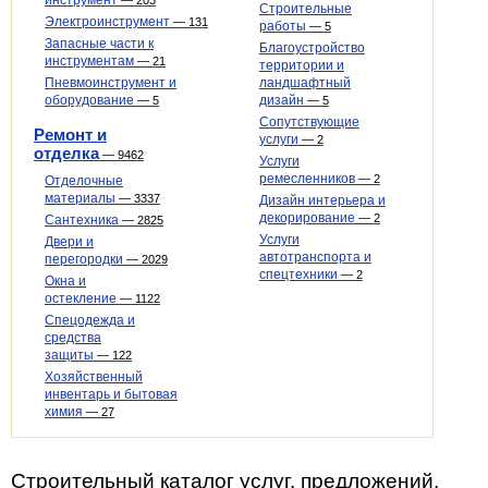
инструмент
—
203
Строительные
Электроинструмент
—
131
работы
—
5
Запасные части к
Благоустройство
инструментам
—
21
территории и
Пневмоинструмент и
ландшафтный
оборудование
дизайн
—
5
—
5
Сопутствующие
Ремонт и
услуги
—
2
отделка
—
9462
Услуги
ремесленников
—
2
Отделочные
материалы
—
3337
Дизайн интерьера и
декорирование
—
2
Сантехника
—
2825
Услуги
Двери и
автотранспорта и
перегородки
—
2029
спецтехники
—
2
Окна и
остекление
—
1122
Спецодежда и
средства
защиты
—
122
Хозяйственный
инвентарь и бытовая
химия
—
27
Строительный каталог услуг, предложений,