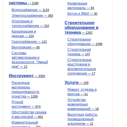
системы
—
2180
Кровельные
материалы
—
83
Водоснабжение
—
1133
Бетон и ЖБИ
—
30
Электроснабжение
—
383
Отопление и
Строительное
теплоснабжение
—
310
оборудование и
Канализация и
техника
—
1262
дренаж
—
154
Строительное
Газоснабжение
—
122
оборудование
—
1098
Вентиляция
—
65
Строительная
Системы
техника
—
147
автоматизации и
Строительные
безопасности, "Умный
конструкции и
дом"
—
13
вспомогательные
сооружения
—
17
Инструмент
—
3355
Услуги
Расходные
—
109
материалы,
Ремонт, отделка и
принадлежности,
монтаж
—
61
оснастка
—
1269
Устройство
Ручной
инженерных
инструмент
—
874
коммуникаций
—
18
Обустройство гаража
Высотные работы,
и мастерской
—
852
промышленный
Измерительный
альпинизм
—
12