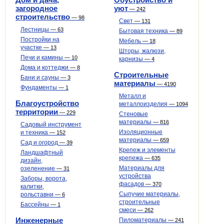
загородное
уют
—
242
строительство
—
98
Свет
—
131
Лестницы
—
63
Бытовая техника
—
89
Постройки на
Мебель
—
18
участке
—
13
Шторы, жалюзи,
Печи и камины
—
10
карнизы
—
4
Дома и коттеджи
—
8
Строительные
Бани и сауны
—
3
материалы
—
4190
Фундаменты
—
1
Металл и
Благоустройство
металлоизделия
—
1094
территории
—
229
Стеновые
материалы
—
816
Садовый инструмент
Изоляционные
и техника
—
152
материалы
—
659
Сад и огород
—
39
Крепеж и элементы
Ландшафтный
крепежа
—
635
дизайн,
Материалы для
озеленение
—
31
устройства
Заборы, ворота,
фасадов
—
370
калитки,
Сыпучие материалы,
рольставни
—
6
строительные
Бассейны
—
1
смеси
—
262
Инженерные
Пиломатериалы
—
241