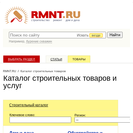
строительство
ремонт
дом и дача
Искать
везде
Например,
бурение скважин
ВЫБРАТЬ РАЗДЕЛ
СТАТЬИ
ТОВАРЫ
КАТАЛОГ КОМПАНИЙ
RMNT.RU
/
Каталог строительных товаров
Каталог строительных товаров и
услуг
Строительный каталог
Ключевое слово:
Регион:
Дом и дача,
Обустройство и