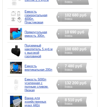
Купить
Емкость
102 680 руб
горизонтальная
4000л.
Купить
Пластиковая
10 690 руб
Прямоугольная
емкость 300л.
Купить
Подземный
100 680 руб
накопитель 5 куб.м
с высокой
Купить
горловиной
7 480 руб
Емкость
вертикальная 200л
Купить
Емкость 5000л
132 200 руб
усиленная с
полным сливом.
Купить
Низкая
Ванна для
8 510 руб
хозяйственных
Купить
нужд 440л