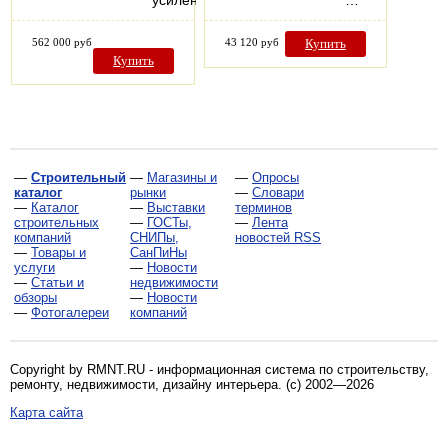
усиленный…
…
562 000 руб
43 120 руб
Купить
Купить
—
Строительный
—
Магазины и
—
Опросы
каталог
рынки
—
Словари
—
Каталог
—
Выставки
терминов
строительных
—
ГОСТы,
—
Лента
компаний
СНИПы,
новостей RSS
—
Товары и
СанПиНы
услуги
—
Новости
—
Статьи и
недвижимости
обзоры
—
Новости
—
Фотогалереи
компаний
Copyright by RMNT.RU - информационная система по
строительству,
ремонту, недвижимости, дизайну интерьера
. (c) 2002—2026
Карта сайта