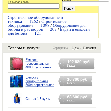
Ключевое слово:
Строительное оборудование и
техника —
1262
/
Строительное
оборудование —
1098
/
Оборудование для
бетона и растворов —
207
/
Бадьи и емкости
для бетона —
121
Товары и услуги
Сортировка /
Цена
/
Поставщик
Емкость
102 680 руб
горизонтальная
Купить
4000л усиленная
Емкость
16 700 руб
прямоугольная
Купить
500л вертикальная
68 600 руб
Септик 1.5 куб.м
Купить