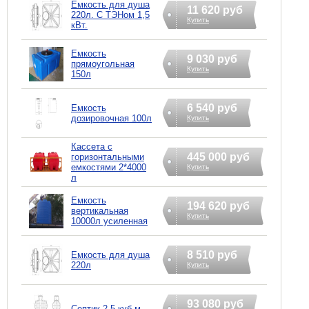
Емкость для душа
11 620 руб
220л. С ТЭНом 1,5
Купить
кВт.
Емкость
9 030 руб
прямоугольная
Купить
150л
6 540 руб
Емкость
дозировочная 100л
Купить
Кассета с
445 000 руб
горизонтальными
емкостями 2*4000
Купить
л
Емкость
194 620 руб
вертикальная
Купить
10000л усиленная
8 510 руб
Емкость для душа
220л
Купить
93 080 руб
Септик 2.5 куб.м