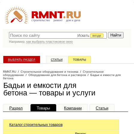
строительство
ремонт
дом и дача
Искать
везде
Например,
как выбрать пластиковое окно
ВЫБРАТЬ РАЗДЕЛ
СТАТЬИ
ТОВАРЫ
КАТАЛОГ КОМПАНИЙ
RMNT.RU
/
Строительное оборудование и техника
/
Строительное
оборудование
/
Оборудование для бетона и растворов
/
Бадьи и емкости для
бетона
Бадьи и емкости для
бетона — товары и услуги
Раздел
Товары
Компании
Статьи
Каталог строительных товаров
Регион: