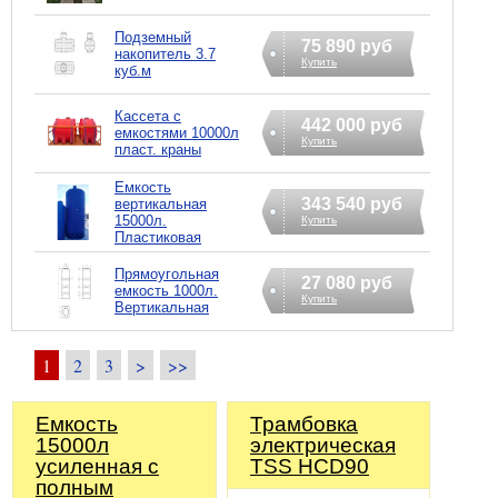
Подземный
75 890 руб
накопитель 3.7
Купить
куб.м
Кассета с
442 000 руб
емкостями 10000л
Купить
пласт. краны
Емкость
343 540 руб
вертикальная
15000л.
Купить
Пластиковая
Прямоугольная
27 080 руб
емкость 1000л.
Купить
Вертикальная
1
2
3
>
>>
Емкость
Трамбовка
15000л
электрическая
усиленная с
TSS HCD90
полным