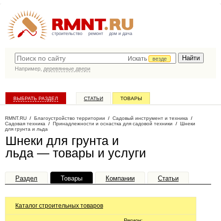
строительство
ремонт
дом и дача
Искать
везде
Например,
деревянные двери
ВЫБРАТЬ РАЗДЕЛ
СТАТЬИ
ТОВАРЫ
КАТАЛОГ КОМПАНИЙ
RMNT.RU
/
Благоустройство территории
/
Садовый инструмент и техника
/
Садовая техника
/
Принадлежности и оснастка для садовой техники
/
Шнеки
для грунта и льда
Шнеки для грунта и
льда — товары и услуги
Раздел
Товары
Компании
Статьи
Каталог строительных товаров
Регион: