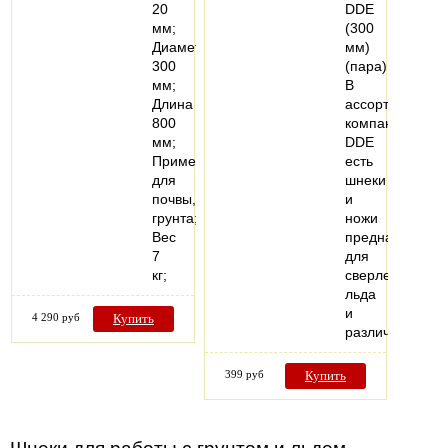
20
DDE
мм;
(300
Диаметр
мм)
300
(пара).
мм;
В
Длина
ассортименте
800
компании
мм;
DDE
Применение
есть
для
шнеки
почвы,
и
грунта;
ножи
Вес
предназначен
7
для
кг;
сверления
льда
и
4 290 руб
Купить
различных…
399 руб
Купить