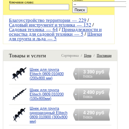
Ключевое слово:
Благоустройство территории —
229
/
Садовый инструмент и техника —
152
/
Садовая техника —
64
/
Принадлежности и
оснастка для садовой техники —
5
/
Шнеки
для грунта и льда —
5
Товары и услуги
Сортировка /
Цена
/
Поставщик
Шнек для грунта
3 390 руб
Еlitech 0809.010400
Купить
(200х800 мм)
Шнек для грунта
2 490 руб
Elitech 0809.010200
Купить
(100х800мм)
Шнек для грунта
4 290 руб
однозаходный Elitech
0809.010900 (300х800
Купить
мм)