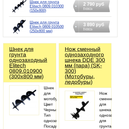
Шнек для грунта
2 790 руб
Elitech 0809.010300
Купить
(150х800)
Шнек для грунта
3 890 руб
Еlitech 0809.010500
Купить
(250х800 мм)
Шнек для
Нож сменный
грунта
однозаходного
однозаходный
шнека DDE 300
Elitech
мм (пара) (SK-
0809.010900
300)
(300х800 мм)
(Мотобуры,
ледобуры)
Шнек
для
Нож
мотобуров;
сменный
Цвет
для
Черный;
шнека
Тип
однозаходный
однозаходный;
для
Посадочное
грунта