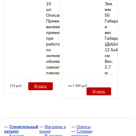
10
Зев,
шт.
мм:
Описание:
50
Прижимные
Габариты
валики
и
применяются
вес
при
Габариты
работах
(ДхШхВ):
по
12.5х4,0х20.5
оклеиванию
см
обоями,
Вес:
самоклеящейся
2,7
пленкой…
кг…
224 руб
Купить
от 1 500 руб
Купить
—
Строительный
—
Магазины и
—
Опросы
каталог
рынки
—
Словари
—
Каталог
—
Выставки
терминов