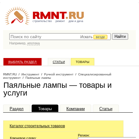
строительство
ремонт
дом и дача
Искать
везде
Например,
ипотека
ВЫБРАТЬ РАЗДЕЛ
СТАТЬИ
ТОВАРЫ
КАТАЛОГ КОМПАНИЙ
RMNT.RU
/
Инструмент
/
Ручной инструмент
/
Специализированный
инструмент
/
Паяльные лампы
Паяльные лампы — товары и
услуги
Раздел
Товары
Компании
Статьи
Каталог строительных товаров
Регион:
Ключевое слово: