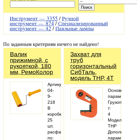
Инструмент —
3355
/
Ручной
инструмент —
874
/
Специализированный
инструмент —
42
/
Паяльные лампы
По заданным критериям ничего не найдено!
Валик
Захват для
прижимной, с
труб
рукояткой, 180
горизонтальный
мм, РемоКолор
СибТаль,
модель ТНР, 4Т
Артикул:
04-
Основные
9-
параметры
218
Грузоподъемно
В
т:
коробке:
4
25
Модель
шт,
ТНР
расфасовано
Дополнительн
по:
параметры