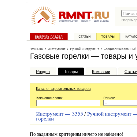
Наприме
строительство
ремонт
дом и дача
ВЫБРАТЬ РАЗДЕЛ
СТАТЬИ
ТОВАРЫ
КАТАЛ
RMNT.RU
/
Инструмент
/
Ручной инструмент
/
Специализированный
Газовые горелки — товары и 
Раздел
Товары
Компании
Стать
Каталог строительных товаров
Ключевое слово:
Регион:
Инструмент —
3355
/
Ручной инструмент
горелки
По заданным критериям ничего не найдено!