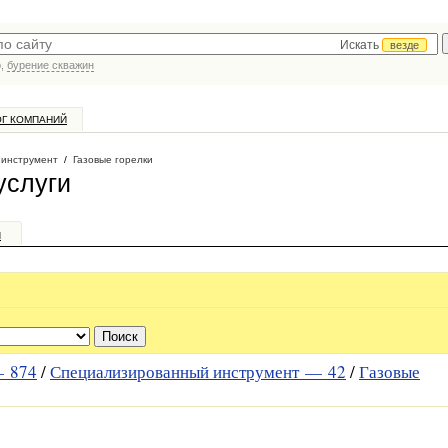
Искать
везде
р,
бурение скважин
ОГ КОМПАНИЙ
 инструмент
/
Газовые горелки
услуги
и
 —
874
/
Специализированный инструмент —
42
/
Газовые