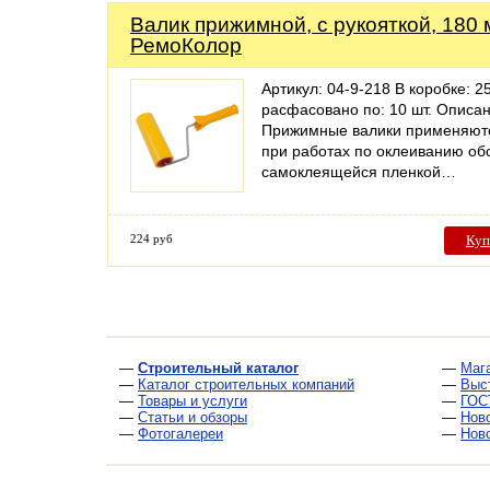
Валик прижимной, с рукояткой, 180 
РемоКолор
Артикул: 04-9-218 В коробке: 25
расфасовано по: 10 шт. Описан
Прижимные валики применяют
при работах по оклеиванию об
самоклеящейся пленкой…
224 руб
Куп
—
Строительный каталог
—
Маг
—
Каталог строительных компаний
—
Выс
—
Товары и услуги
—
ГОС
—
Статьи и обзоры
—
Нов
—
Фотогалереи
—
Нов