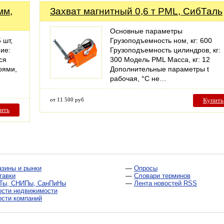
мм,
Захват магнитный 0,6 т PML, СибТаль
Основные параметры
 шт,
Грузоподъемность ном, кг: 600
ие:
Грузоподъемность цилиндров, кг:
ся
300 Модель PML Масса, кг: 12
оями,
Дополнительные параметры t
рабочая, °С не…
от 11 500 руб
Купить
ить
азины и рынки
—
Опросы
тавки
—
Словари терминов
Ты, СНИПы, СанПиНы
—
Лента новостей RSS
ости недвижимости
ости компаний