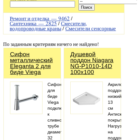
Ремонт и отделка —
9462
/
Сантехника —
2825
/
Смесители,
водопроводные краны
/
Смесители сенсорные
По заданным критериям ничего не найдено!
Сифoн
Душевой
металлический
поддон Niagara
Eleganta 2 для
NG-P1010-14D
биде Viega
100x100
Сифон
Акриловый
для
поддон,
биде
низкий
Viega
13
подключается
см
к
Антискользяще
сливной
покрытие
трубе
Нагрузка
диаметром
на
32
поддон