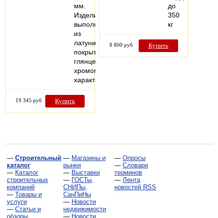
мм.
до
Изделие
350
выполнено
кг
из
латуни,
8 800 руб
Купить
покрытой
глянцевым
хромом.Технические
характеристикиМатериалхромированная…
19 345 руб
Купить
—
Строительный
—
Магазины и
—
Опросы
каталог
рынки
—
Словари
—
Каталог
—
Выставки
терминов
строительных
—
ГОСТы,
—
Лента
компаний
СНИПы,
новостей RSS
—
Товары и
СанПиНы
услуги
—
Новости
—
Статьи и
недвижимости
обзоры
—
Новости