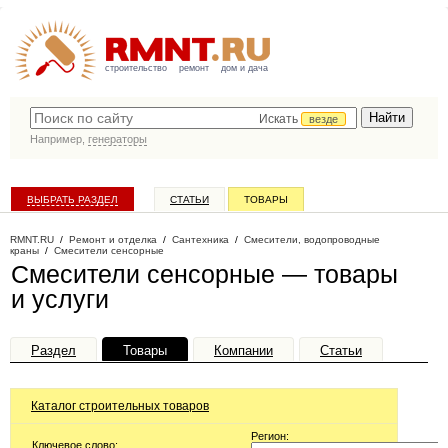
строительство
ремонт
дом и дача
Искать
везде
Например,
генераторы
ВЫБРАТЬ РАЗДЕЛ
СТАТЬИ
ТОВАРЫ
КАТАЛОГ КОМПАНИЙ
RMNT.RU
/
Ремонт и отделка
/
Сантехника
/
Смесители, водопроводные
краны
/
Смесители сенсорные
Смесители сенсорные — товары
и услуги
Раздел
Товары
Компании
Статьи
Каталог строительных товаров
Регион:
Ключевое слово: