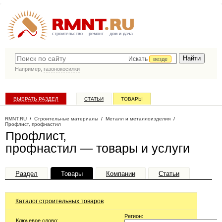
строительство
ремонт
дом и дача
Искать
везде
Например,
газонокосилки
ВЫБРАТЬ РАЗДЕЛ
СТАТЬИ
ТОВАРЫ
КАТАЛОГ КОМПАНИЙ
RMNT.RU
/
Строительные материалы
/
Металл и металлоизделия
/
Профлист, профнастил
Профлист,
профнастил — товары и услуги
Раздел
Товары
Компании
Статьи
Каталог строительных товаров
Регион:
Ключевое слово: