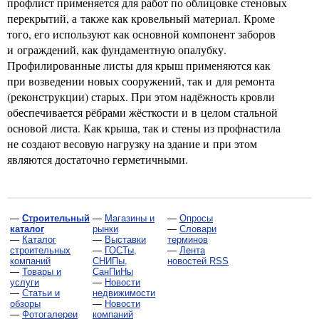
профлист применяется для работ по облицовке стеновых
перекрытий, а также как кровельный материал. Кроме
того, его используют как основной компонент заборов
и ограждений, как фундаментную опалубку.
Профилированные листы для крыш применяются как
при возведении новых сооружений, так и для ремонта
(реконструкции) старых. При этом надёжность кровли
обеспечивается рёбрами жёсткости и в целом стальной
основой листа. Как крыша, так и стены из профнастила
не создают весовую нагрузку на здание и при этом
являются достаточно герметичными.
—
Строительный
—
Магазины и
—
Опросы
каталог
рынки
—
Словари
—
Каталог
—
Выставки
терминов
строительных
—
ГОСТы,
—
Лента
компаний
СНИПы,
новостей RSS
—
Товары и
СанПиНы
услуги
—
Новости
—
Статьи и
недвижимости
обзоры
—
Новости
—
Фотогалереи
компаний