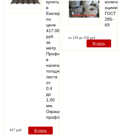
купить
колючая
в
оцинкованная
Екатеринбурге,
ГОСТ
по
285-
цене
69
417.00
руб.
от 120 до 150 руб
за
Купить
метр.
Профнастил
в
наличии,
толщина
листа
от
0,4
до
1,00
мм.
Окрашивание
профлиста…
417 руб
Купить