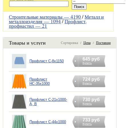
Строительные материалы —
4190
/
Металл и
металлоизделия —
1094
/
Профлист,
профнастил —
21
Товары и услуги
Сортировка /
Цена
/
Поставщик
645 руб
Профлист С-8х1150
Купить
724 руб
Профлист
НС-35х1000
Купить
730 руб
Профлист С-21х1000-
А, В
Купить
733 руб
Профлист С-44х1000
Купить