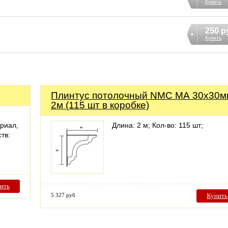
Купить
250 р
Купить
Плинтус потолочный NMC МА 30х30м
2м (115 шт в коробке)
риал,
Длина: 2 м; Кол-во: 115 шт;
тв:
ить
5 327 руб
Купить