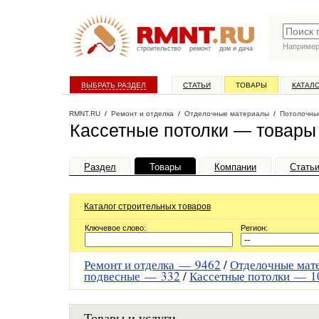
Наприме
строительство
ремонт
дом и дача
ВЫБРАТЬ РАЗДЕЛ
СТАТЬИ
ТОВАРЫ
КАТАЛ
RMNT.RU
/
Ремонт и отделка
/
Отделочные материалы
/
Потолочны
Кассетные потолки — товары 
Раздел
Товары
Компании
Стать
Каталог строительных товаров
Ключевое слово:
Регион:
Ремонт и отделка —
9462
/
Отделочные ма
подвесные —
332
/
Кассетные потолки —
1
Товары и услуги