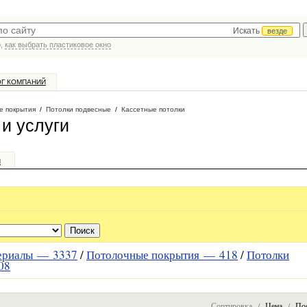
Искать
везде
р,
как выбрать пластиковое окно
ОГ КОМПАНИЙ
е покрытия
/
Потолки подвесные
/
Кассетные потолки
и услуги
и
териалы —
3337
/
Потолочные покрытия —
418
/
Потолки
08
Сортировка /
Цена
/
По