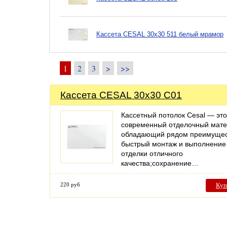
Кассета CESAL 30х30 511 белый мрамор
1
2
3
>
>>
Кассета CESAL 30х30 C01
Кассетный потолок Cesal — это
современный отделочный мате
обладающий рядом преимущес
быстрый монтаж и выполнение
отделки отличного
качества;сохранение…
220 руб
Куп