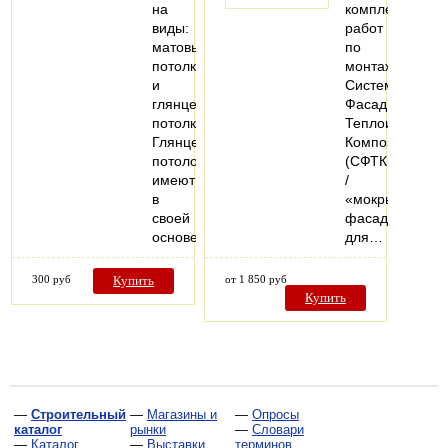
на
комплекс
виды:
работ
матовые
по
потолки
монтажу
и
Систем
глянцевые
Фасадных
потолки.
Теплоизоляци
Глянцевый
Композитных
потолок
(СФТК
имеют
/
в
«мокрый
своей
фасад»)
основе…
для…
300 руб
Купить
от 1 850 руб
Купить
—
Строительный
—
Магазины и
—
Опросы
каталог
рынки
—
Словари
—
Каталог
—
Выставки
терминов