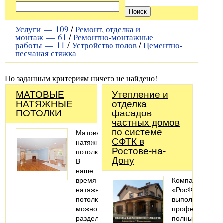
Услуги —
109
/
Ремонт, отделка и
монтаж —
61
/
Ремонтно-монтажные
работы —
11
/
Устройство полов
/
Цементно-
песчаная стяжка
По заданным критериям ничего не найдено!
МАТОВЫЕ
Утепление и
НАТЯЖНЫЕ
отделка
ПОТОЛКИ
фасадов
частных домов
по системе
Матовые
СФТК в
натяжные
Ростове-на-
потолки
Дону
В
наше
время
Компания
натяжные
«РосФасад»
потолки
выполняет
можно
профессионал
разделить
полный