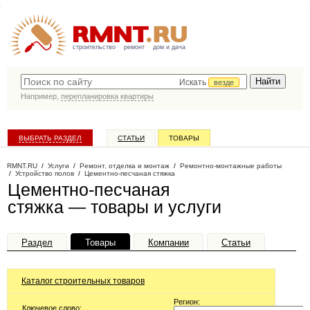
строительство
ремонт
дом и дача
Искать
везде
Например,
перепланировка квартиры
ВЫБРАТЬ РАЗДЕЛ
СТАТЬИ
ТОВАРЫ
КАТАЛОГ КОМПАНИЙ
RMNT.RU
/
Услуги
/
Ремонт, отделка и монтаж
/
Ремонтно-монтажные работы
/
Устройство полов
/
Цементно-песчаная стяжка
Цементно-песчаная
стяжка — товары и услуги
Раздел
Товары
Компании
Статьи
Каталог строительных товаров
Регион:
Ключевое слово: