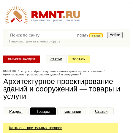
строительство
ремонт
дом и дача
Искать
везде
Например,
дом из клееного бруса
ВЫБРАТЬ РАЗДЕЛ
СТАТЬИ
ТОВАРЫ
КАТАЛОГ КОМПАНИЙ
RMNT.RU
/
Услуги
/
Архитектурное и инженерное проектирование
/
Архитектурное проектирование зданий и сооружений
Архитектурное проектирование
зданий и сооружений — товары и
услуги
Раздел
Товары
Компании
Статьи
Каталог строительных товаров