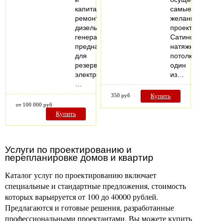
капитальный
самые
ремонт
желанные
дизель-
проекты.
генераторов,
Сатиновые
предназначенных
натяжные
для
потолки-
резервного
один
электроснабжения,
из…
…
350 руб
Купить
от 100 000 руб
Купить
Услуги по проектированию и
перепланировке домов и квартир
Каталог услуг по проектированию включает
специальные и стандартные предложения, стоимость
которых варьируется от 100 до 40000 рублей.
Предлагаются и готовые решения, разработанные
профессиональными проектантами. Вы можете купить