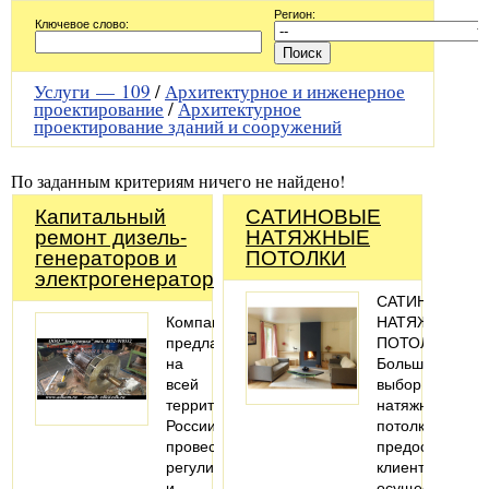
Регион:
Ключевое слово:
Услуги —
109
/
Архитектурное и инженерное
проектирование
/
Архитектурное
проектирование зданий и сооружений
По заданным критериям ничего не найдено!
Капитальный
САТИНОВЫЕ
ремонт дизель-
НАТЯЖНЫЕ
генераторов и
ПОТОЛКИ
электрогенераторов
САТИНОВЫЕ
Компания
НАТЯЖНЫЕ
предлагает
ПОТОЛКИ
на
Большой
всей
выбор
территории
натяжных
России
потолков
провести
предоставляет
регулировку
клиенту
и
осуществить