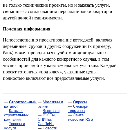
не только технические проекты, но и заказать услуги,
связанные с согласованием перепланировки квартир и
другой жилой недвижимости.
Полезная информация
Непосредственно проектирование коттеджей, включая
деревянные, срубов и других сооружений (к примеру,
бань) может проводиться с учётом индивидуальных
особенностей для каждого конкретного случая, в том
числе с привязкой к узким земельным участкам. Каждый
проект готовится «под ключ», указанные цены
полностью включают все предоставляемые услуги.
—
Строительный
—
Магазины и
—
Опросы
каталог
рынки
—
Словари
—
Каталог
—
Выставки
терминов
строительных
—
ГОСТы,
—
Лента
компаний
СНИПы,
новостей RSS
—
Товары и
СанПиНы
услуги
—
Новости