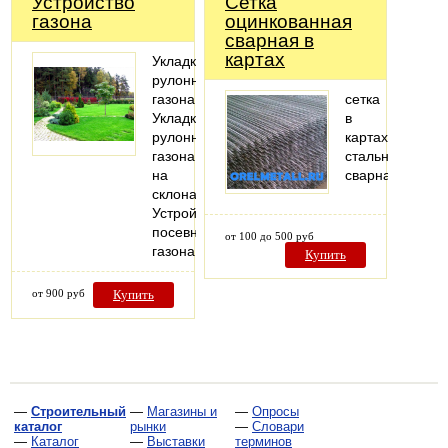
Устройство
Сетка
газона
оцинкованная
сварная в
картах
Укладка
рулонного
газона
сетка
Укладка
в
рулонного
картах
газона
стальная
на
сварная
склонах
Устройство
посевного
от 100 до 500 руб
газона
Купить
от 900 руб
Купить
—
Строительный
—
Магазины и
—
Опросы
каталог
рынки
—
Словари
—
Каталог
—
Выставки
терминов