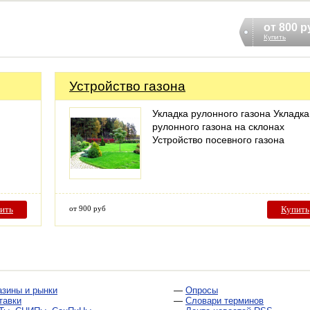
от 800 р
Купить
Устройство газона
Укладка рулонного газона Укладка
рулонного газона на склонах
Устройство посевного газона
ить
от 900 руб
Купить
азины и рынки
—
Опросы
тавки
—
Словари терминов