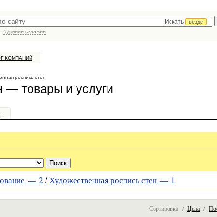
Искать
везде
р,
бурение скважин
ОГ КОМПАНИЙ
енная роспись стен
н — товары и услуги
и
ирование —
2
/
Художественная роспись стен —
1
Сортировка /
Цена
/
По