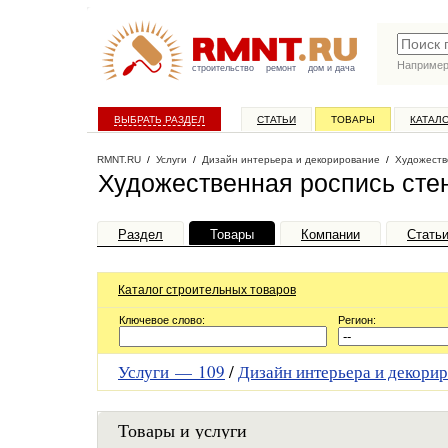
Наприме
строительство
ремонт
дом и дача
ВЫБРАТЬ РАЗДЕЛ
СТАТЬИ
ТОВАРЫ
КАТАЛ
RMNT.RU
/
Услуги
/
Дизайн интерьера и декорирование
/
Художеств
Художественная роспись сте
Раздел
Товары
Компании
Стать
Каталог строительных товаров
Ключевое слово:
Регион:
Услуги —
109
/
Дизайн интерьера и декор
Товары и услуги