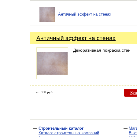
Античный эффект на стенах
Античный эффект на стенах
Декоративная покраска стен
от 800 руб
Куп
—
Строительный каталог
—
Маг
—
Каталог строительных компаний
—
Выс