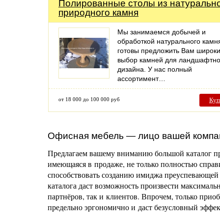
Полированные столы из натуральн
природного камня
Мы занимаемся добычей и
обработкой натурального камн
готовы предложить Вам широк
выбор камней для ландшафтно
дизайна. У нас полный
ассортимент…
от 18 000 до 100 000 руб
Куп
Офисная мебель — лицо вашей компа
Предлагаем вашему вниманию большой каталог пр
имеющаяся в продаже, не только полностью справи
способствовать созданию имиджа преуспевающей 
каталога даст возможность произвести максимальн
партнёров, так и клиентов. Впрочем, только приоб
предельно эргономично и даст безусловный эффек