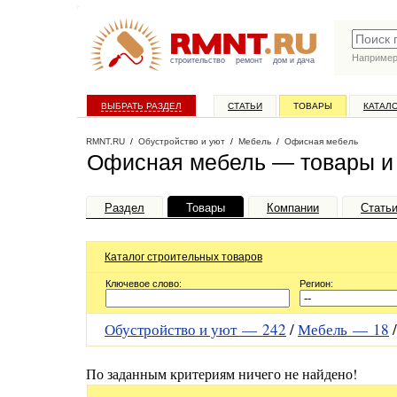
Наприме
строительство
ремонт
дом и дача
ВЫБРАТЬ РАЗДЕЛ
СТАТЬИ
ТОВАРЫ
КАТАЛ
RMNT.RU
/
Обустройство и уют
/
Мебель
/
Офисная мебель
Офисная мебель — товары и 
Раздел
Товары
Компании
Стать
Каталог строительных товаров
Ключевое слово:
Регион:
Обустройство и уют —
242
/
Мебель —
18
По заданным критериям ничего не найдено!