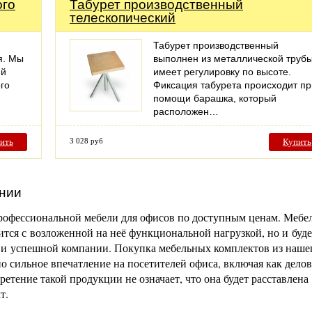
ого
Табурет производственный
телескопический
Табурет производственный
я. Мы
выполнен из металлической трубы
ий
имеет регулировку по высоте.
го
Фиксация табурета происходит пр
помощи барашка, который
расположен…
ить
3 028 руб
Купить
нии
офессиональной мебели для офисов по доступным ценам. Мебел
тся с возложенной на неё функциональной нагрузкой, но и буде
и успешной компании. Покупка мебельных комплектов из наше
о сильное впечатление на посетителей офиса, включая как дело
ретение такой продукции не означает, что она будет расставлена
т.