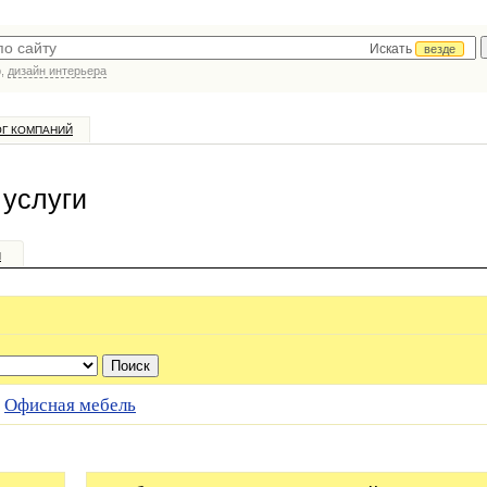
Искать
везде
р,
дизайн интерьера
ОГ КОМПАНИЙ
услуги
и
/
Офисная мебель