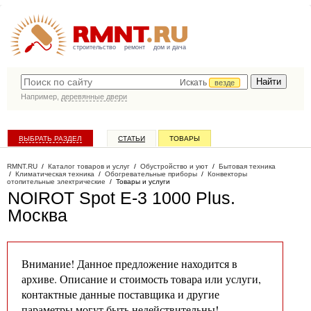
строительство
ремонт
дом и дача
Искать
везде
Например,
деревянные двери
ВЫБРАТЬ РАЗДЕЛ
СТАТЬИ
ТОВАРЫ
КАТАЛОГ КОМПАНИЙ
RMNT.RU
/
Каталог товаров и услуг
/
Обустройство и уют
/
Бытовая техника
/
Климатическая техника
/
Обогревательные приборы
/
Конвекторы
отопительные электрические
/
Товары и услуги
NOIROT Spot E-3 1000 Plus
.
Москва
Внимание! Данное предложение находится в
архиве. Описание и стоимость товара или услуги,
контактные данные поставщика и другие
параметры могут быть недействительны!