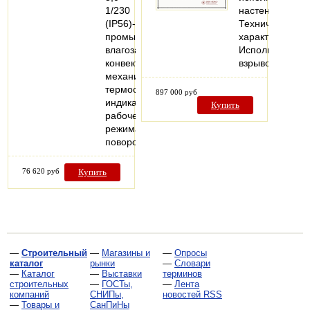
1/230
настенный.
(IP56)-
Технические
промышленный
характеристики
влагозащищенный
Исполнение:
конвектор,
взрывозащище
механический
термостат,
897 000 руб
индикация
Купить
рабочего
режима,
поворотный…
76 620 руб
Купить
—
Строительный
—
Магазины и
—
Опросы
каталог
рынки
—
Словари
—
Каталог
—
Выставки
терминов
строительных
—
ГОСТы,
—
Лента
компаний
СНИПы,
новостей RSS
—
Товары и
СанПиНы