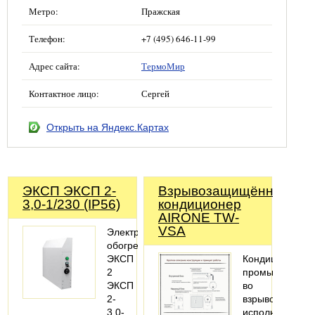
Метро:
Пражская
Телефон:
+7 (495) 646-11-99
Адрес сайта:
ТермоМир
Контактное лицо:
Сергей
Открыть на Яндекс.Картах
ЭКСП ЭКСП 2-
Взрывозащищённый
3,0-1/230 (IP56)
кондиционер
AIRONE TW-
VSA
Электрический
обогреватель
ЭКСП
Кондиционер
2
промышленны
ЭКСП
во
2-
взрывозащище
3,0-
исполнении,