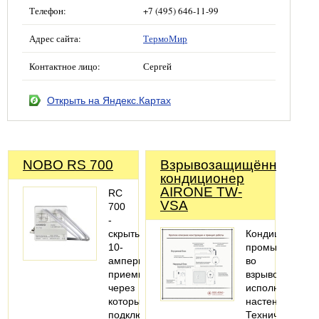
Телефон:
+7 (495) 646-11-99
Адрес сайта:
ТермоМир
Контактное лицо:
Сергей
Открыть на Яндекс.Картах
NOBO RS 700
Взрывозащищённый
кондиционер
AIRONE TW-
RC
VSA
700
-
скрытый
Кондиционер
10-
промышленны
амперный
во
приемник,
взрывозащище
через
исполнении,
который
настенный.
подключается
Технические