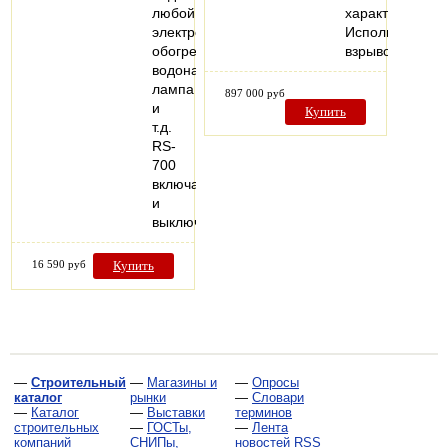
любой
характеристики
электроприбор:
Исполнение:
обогреватель,
взрывозащище
водонагреватель,
лампа
897 000 руб
и
Купить
т.д.
RS-
700
включает
и
выключает…
16 590 руб
Купить
—
Строительный
—
Магазины и
—
Опросы
каталог
рынки
—
Словари
—
Каталог
—
Выставки
терминов
строительных
—
ГОСТы,
—
Лента
компаний
СНИПы,
новостей RSS