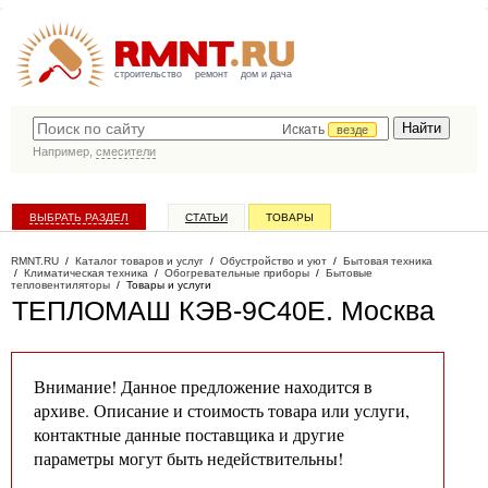
строительство
ремонт
дом и дача
Искать
везде
Например,
смесители
ВЫБРАТЬ РАЗДЕЛ
СТАТЬИ
ТОВАРЫ
КАТАЛОГ КОМПАНИЙ
RMNT.RU
/
Каталог товаров и услуг
/
Обустройство и уют
/
Бытовая техника
/
Климатическая техника
/
Обогревательные приборы
/
Бытовые
тепловентиляторы
/
Товары и услуги
ТЕПЛОМАШ КЭВ-9С40Е
. Москва
Внимание! Данное предложение находится в
архиве. Описание и стоимость товара или услуги,
контактные данные поставщика и другие
параметры могут быть недействительны!