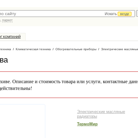
Искать
везде
р,
паркет
ОГ КОМПАНИЙ
техника
/
Климатическая техника
/
Обогревательные приборы
/
Электрические масляны
ква
хиве. Описание и стоимость товара или услуги, контактные дан
действительны!
Электрические масляные
радиаторы
ТермоМир