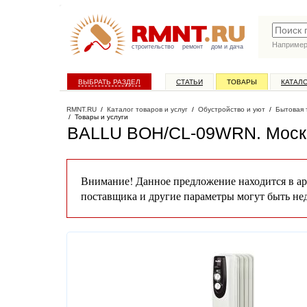
Наприме
строительство
ремонт
дом и дача
ВЫБРАТЬ РАЗДЕЛ
СТАТЬИ
ТОВАРЫ
КАТАЛ
RMNT.RU
/
Каталог товаров и услуг
/
Обустройство и уют
/
Бытовая 
/
Товары и услуги
BALLU BOH/CL-09WRN
. Мос
Внимание! Данное предложение находится в ар
поставщика и другие параметры могут быть не