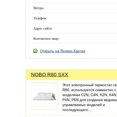
Метро:
Телефон:
Адрес сайта:
Контактное лицо:
Открыть на Яндекс.Картах
NOBO R80 SXX
Этот электронный термостат с
R80, используется совместно с
моделями C2N, C4N, K2N, K4N,
P4N, P6N для создания ведом
управляемых моделей и
последующего…