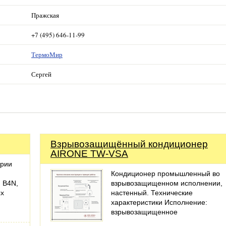
Пражская
+7 (495) 646-11-99
ТермоМир
Сергей
Взрывозащищённый кондиционер
AIRONE TW-VSA
ерии
Кондиционер промышленный во
 B4N,
взрывозащищенном исполнении,
ых
настенный. Технические
характеристики Исполнение:
взрывозащищенное