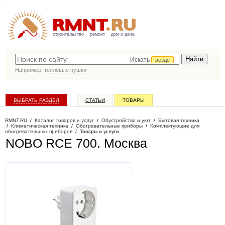
строительство
ремонт
дом и дача
Искать
везде
Например,
тепловые пушки
ВЫБРАТЬ РАЗДЕЛ
СТАТЬИ
ТОВАРЫ
КАТАЛОГ КОМПАНИЙ
RMNT.RU
/
Каталог товаров и услуг
/
Обустройство и уют
/
Бытовая техника
/
Климатическая техника
/
Обогревательные приборы
/
Комплектующие для
обогревательных приборов
/
Товары и услуги
NOBO RCE 700
. Москва