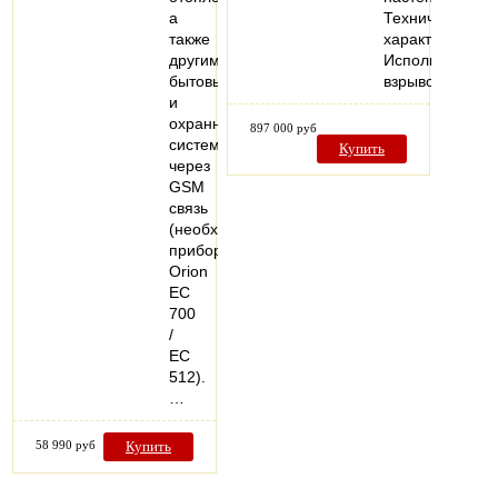
а
Технические
также
характеристики
другими
Исполнение:
бытовыми
взрывозащище
и
охранными
897 000 руб
системами
Купить
через
GSM
связь
(необходим
прибор
Orion
EC
700
/
EC
512).
…
58 990 руб
Купить