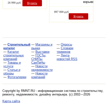
взрывозащище
26 990 руб
Купить
897 000 руб
Купить
—
Строительный
—
Магазины и
—
Опросы
каталог
рынки
—
Словари
—
Каталог
—
Выставки
терминов
строительных
—
ГОСТы,
—
Лента
компаний
СНИПы,
новостей RSS
—
Товары и
СанПиНы
услуги
—
Новости
—
Статьи и
недвижимости
обзоры
—
Новости
—
Фотогалереи
компаний
Copyright by RMNT.RU - информационная система по
строительству,
ремонту, недвижимости, дизайну интерьера
. (c) 2002—2026
Карта сайта