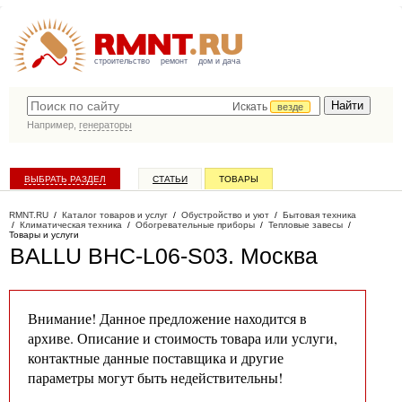
строительство
ремонт
дом и дача
Искать
везде
Например,
генераторы
ВЫБРАТЬ РАЗДЕЛ
СТАТЬИ
ТОВАРЫ
КАТАЛОГ КОМПАНИЙ
RMNT.RU
/
Каталог товаров и услуг
/
Обустройство и уют
/
Бытовая техника
/
Климатическая техника
/
Обогревательные приборы
/
Тепловые завесы
/
Товары и услуги
BALLU BHC-L06-S03
. Москва
Внимание! Данное предложение находится в
архиве. Описание и стоимость товара или услуги,
контактные данные поставщика и другие
параметры могут быть недействительны!