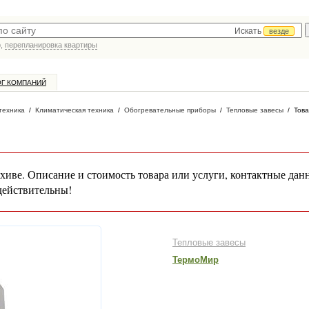
Искать
везде
р,
перепланировка квартиры
ОГ КОМПАНИЙ
техника
/
Климатическая техника
/
Обогревательные приборы
/
Тепловые завесы
/
Това
хиве. Описание и стоимость товара или услуги, контактные дан
действительны!
Тепловые завесы
ТермоМир