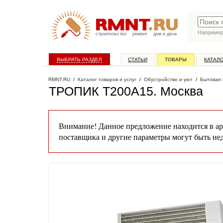
Наприме
строительство
ремонт
дом и дача
ВЫБРАТЬ РАЗДЕЛ
СТАТЬИ
ТОВАРЫ
КАТАЛ
RMNT.RU
/
Каталог товаров и услуг
/
Обустройство и уют
/
Бытовая 
ТРОПИК Т200А15
. Москва
Внимание! Данное предложение находится в ар
поставщика и другие параметры могут быть не